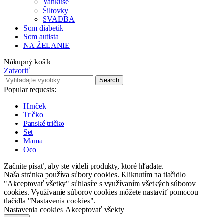
Vankúše
Šiltovky
SVADBA
Som diabetik
Som autista
NA ŽELANIE
Nákupný košík
Zatvoriť
Search
Popular requests:
Hrnček
Tričko
Panské tričko
Set
Mama
Oco
Začnite písať, aby ste videli produkty, ktoré hľadáte.
Naša stránka používa súbory cookies. Kliknutím na tlačidlo
"Akceptovať všetky" súhlasíte s využívaním všetkých súborov
cookies. Využívanie súborov cookies môžete nastaviť pomocou
tlačidla "Nastavenia cookies".
Nastavenia cookies
Akceptovať všekty