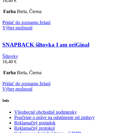
16,40
€
Farba
Biela, Čierna
Pridať do zoznamu želaní
Výber možností
SNAPBACK šiltovka I am oriGinal
Šiltovky
16,40
€
Farba
Biela, Čierna
Pridať do zoznamu želaní
Výber možností
Info
Všeobecné obchodné podmienky
Poučenie o práve na odstúpenie od zmluvy
Reklamačný poriadok
Reklamačný protokol