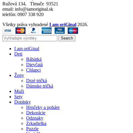
Ružová 134, Tlmače 93521
email: info@iamoriginal.sk
telefón: 0907 338 920
Všetky práva vyhradené
I am oriGinal
2026.
Search
I am oriGinal
Deti
Bábätká
Dievčatá
Chlapci
Ženy
Drzé tričká
Dámske tričká
Muži
Sety
Doplnky
Hrnčeky a poháre
Dekorácie
Odznaky
Zrkadielka
Puzzle