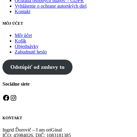
Ochrana osobných údajov – GDPR
Vyhlásenie o ochrane autorských diel
Kontakt
MÔJ ÚČET
Môj účet
Košík
Objednávky
Zabudnuté heslo
Odstúpiť od zmluvy tu
Sociálne siete
Facebook
Instagram
KONTAKT
Ingrid Ďurovič – I am oriGinal
IČO: 45984026, DIČ: 1083181385