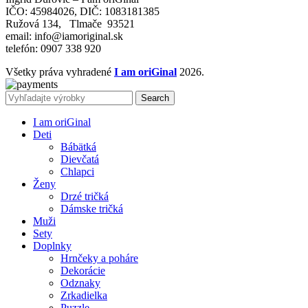
IČO: 45984026, DIČ: 1083181385
Ružová 134, Tlmače 93521
email: info@iamoriginal.sk
telefón: 0907 338 920
Všetky práva vyhradené
I am oriGinal
2026.
Search
I am oriGinal
Deti
Bábätká
Dievčatá
Chlapci
Ženy
Drzé tričká
Dámske tričká
Muži
Sety
Doplnky
Hrnčeky a poháre
Dekorácie
Odznaky
Zrkadielka
Puzzle