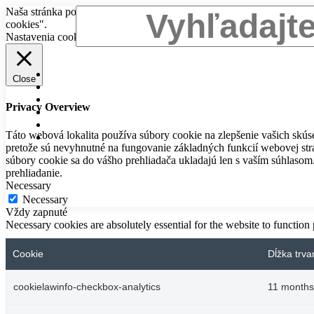
Naša stránka používa súbory cookies. Kliknutím na tlačidlo "Akcept
cookies".
Nastavenia cookies
Akceptovať všekty
Close
Privacy Overview
Táto webová lokalita používa súbory cookie na zlepšenie vašich skúse
pretože sú nevyhnutné na fungovanie základných funkcií webovej strá
súbory cookie sa do vášho prehliadača ukladajú len s vaším súhlasom
prehliadanie.
Necessary
Necessary
Vždy zapnuté
Necessary cookies are absolutely essential for the website to function
Cookie
Dĺžka trva
cookielawinfo-checkbox-analytics
11 months