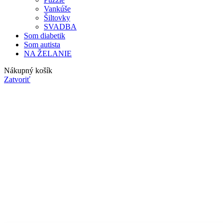
Vankúše
Šiltovky
SVADBA
Som diabetik
Som autista
NA ŽELANIE
Nákupný košík
Zatvoriť