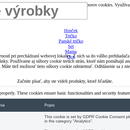
ovať všetky" súhlasíte s využívaním všetkých súborov cookies. Využív
Hrnček
Tričko
Panské tričko
Set
Mama
ností pri prechádzaní webovej lokality. Z nich sa do vášho prehliadač
Oco
nky. Používame aj súbory cookie tretích strán, ktoré nám pomáhajú ana
. Máte tiež možnosť tieto súbory cookie odmietnuť. Odhlásenie sa z n
Začnite písať, aby ste videli produkty, ktoré hľadáte.
 properly. These cookies ensure basic functionalities and security featu
nia
Popis
This cookie is set by GDPR Cookie Consent plug
in the category "Analytics".