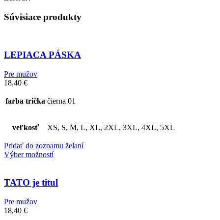
Súvisiace produkty
LEPIACA PÁSKA
Pre mužov
18,40
€
farba trička
čierna 01
veľkosť
XS, S, M, L, XL, 2XL, 3XL, 4XL, 5XL
Pridať do zoznamu želaní
Výber možností
TATO je titul
Pre mužov
18,40
€