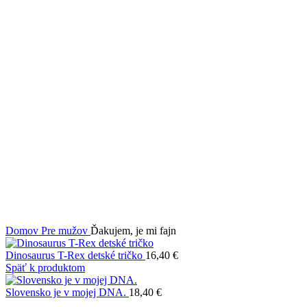
Kliknite pre zväčšenie
Domov
Pre mužov
Ďakujem, je mi fajn
Dinosaurus T-Rex detské tričko
16,40
€
Späť k produktom
Slovensko je v mojej DNA.
18,40
€