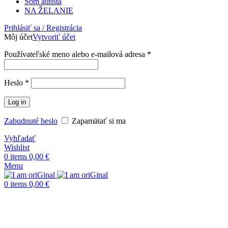
Som autista
NA ŽELANIE
Prihlásiť sa / Registrácia
Môj účet
Vytvoriť účet
Používateľské meno alebo e-mailová adresa
*
Heslo
*
Log in
Zabudnuté heslo
Zapamätať si ma
Vyhľadať
Wishlist
0
items
0,00
€
Menu
0
items
0,00
€