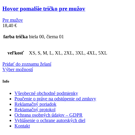
Hovor pomalšie tričko pre mužov
Pre mužov
18,40
€
farba trička
biela 00, čierna 01
veľkosť
XS, S, M, L, XL, 2XL, 3XL, 4XL, 5XL
Pridať do zoznamu želaní
Výber možností
Info
Všeobecné obchodné podmienky
Poučenie o práve na odstúpenie od zmluvy
Reklamačný poriadok
Reklamačný protokol
Ochrana osobných údajov – GDPR
Vyhlásenie o ochrane autorských diel
Kontakt