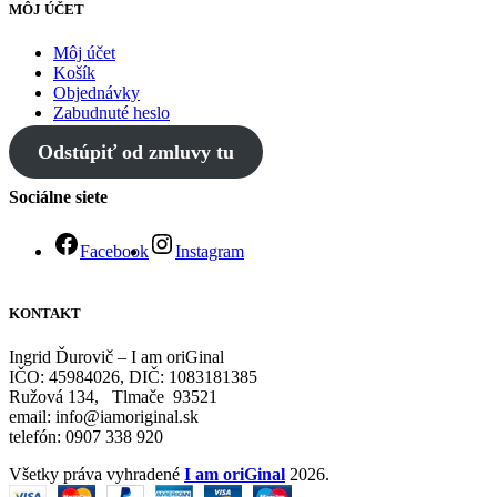
MÔJ ÚČET
Môj účet
Košík
Objednávky
Zabudnuté heslo
Odstúpiť od zmluvy tu
Sociálne siete
Facebook
Instagram
KONTAKT
Ingrid Ďurovič – I am oriGinal
IČO: 45984026, DIČ: 1083181385
Ružová 134, Tlmače 93521
email: info@iamoriginal.sk
telefón: 0907 338 920
Všetky práva vyhradené
I am oriGinal
2026.