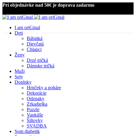
Pri objednávke nad 50€ je doprava zadarmo
I am oriGinal
Deti
Bábätká
Dievčatá
Chlapci
Ženy
Drzé tričká
Dámske tričká
Muži
Sety
Doplnky
Hrnčeky a poháre
Dekorácie
Odznaky
Zrkadielka
Puzzle
Vankúše
Šiltovky
SVADBA
Som diabetik