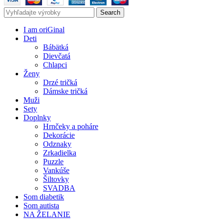
Search
I am oriGinal
Deti
Bábätká
Dievčatá
Chlapci
Ženy
Drzé tričká
Dámske tričká
Muži
Sety
Doplnky
Hrnčeky a poháre
Dekorácie
Odznaky
Zrkadielka
Puzzle
Vankúše
Šiltovky
SVADBA
Som diabetik
Som autista
NA ŽELANIE