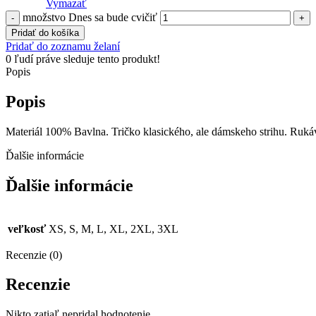
Vymazať
množstvo Dnes sa bude cvičiť
Pridať do košíka
Pridať do zoznamu želaní
0
ľudí práve sleduje tento produkt!
Popis
Popis
Materiál 100% Bavlna. Tričko klasického, ale dámskeho strihu. Ruk
Ďalšie informácie
Ďalšie informácie
veľkosť
XS, S, M, L, XL, 2XL, 3XL
Recenzie (0)
Recenzie
Nikto zatiaľ nepridal hodnotenie.