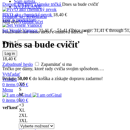
Som autista
Domov
Pre ženy
Dámske tričká
Dnes sa bude cvičiť
NA ŽELANIE
PIVO ako chemický prvok
18,40
€
Prihlásiť sa / Registrácia
Späť k produktom
Môj účet
Vytvoriť účet
Set Veselé Vianoce
31,41
€
–
51,41
€
Price range: 31,41 € through 51
Používateľské meno alebo e-mailová adresa
*
Dnes sa bude cvičiť
Heslo
*
Log in
18,40
€
Zabudnuté heslo
Zapamätať si ma
Tričko pre dámy, ktoré rady cvičia svojim spôsobom….
Vyhľadať
Pridajte
50,00
€
do košíka a získajte dopravu zadarmo!
Wishlist
XS
0
items
0,00
€
S
Menu
M
L
0
items
0,00
€
+3
veľkosť
XL
2XL
3XL