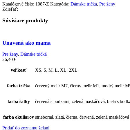
Katalógové číslo:
1087-Z
Kategória:
Dámske tričká
,
Pre ženy
Zdieľať:
Súvisiace produkty
Unavená ako mama
Pre ženy
,
Dámske tričká
26,40
€
veľkosť
XS, S, M, L, XL, 2XL
farba trička
červený melír M7, čierny melír M1, modrý melír M
farba šatky
červená s bodkami, zelená maskáčová, biela s bodk
farba okuliarov
strieborná, zlatá, čierna, červená, zelená maskáčová
Pridať do zoznamu želaní