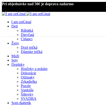
Pri objednávke nad 50€ je doprava zadarmo
I am oriGinal
Deti
Bábätká
Dievčatá
Chlapci
Ženy
Drzé tričká
Dámske tričká
Muži
Kliknite pre zväčšenie
Sety
Doplnky
Hrnčeky a poháre
Dekorácie
Odznaky
Zrkadielka
Puzzle
Vankúše
Šiltovky
SVADBA
Som diabetik