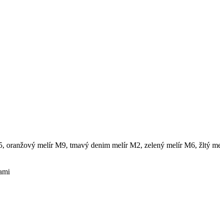
5, oranžový melír M9, tmavý denim melír M2, zelený melír M6, žltý m
ami