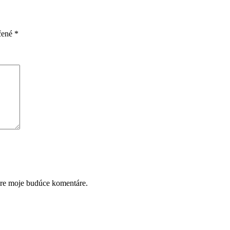
čené
*
pre moje budúce komentáre.