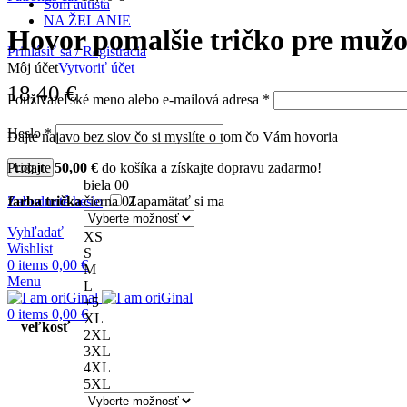
Som autista
NA ŽELANIE
Hovor pomalšie tričko pre muž
Prihlásiť sa / Registrácia
Môj účet
Vytvoriť účet
18,40
€
Používateľské meno alebo e-mailová adresa
*
Heslo
*
Dajte najavo bez slov čo si myslíte o tom čo Vám hovoria
Pridajte
50,00
€
do košíka a získajte dopravu zadarmo!
Log in
biela 00
Zabudnuté heslo
Zapamätať si ma
farba trička
čierna 01
Vyhľadať
XS
Wishlist
S
0
items
0,00
€
M
Menu
L
+5
0
items
0,00
€
XL
veľkosť
2XL
3XL
4XL
5XL