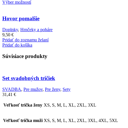
Výber možností
Hovor pomalšie
Doplnky
,
Hrnčeky a poháre
9,50
€
Pridať do zoznamu želaní
Pridať do košíka
Súvisiace produkty
Set svadobných tričiek
SVADBA
,
Pre mužov
,
Pre ženy
,
Sety
31,41
€
Veľkosť trička ženy
XS, S, M, L, XL, 2XL, 3XL
Veľkosť trička muži
XS, S, M, L, XL, 2XL, 3XL, 4XL, 5XL