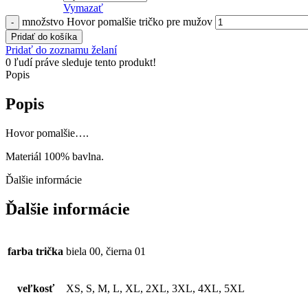
Vymazať
množstvo Hovor pomalšie tričko pre mužov
Pridať do košíka
Pridať do zoznamu želaní
0
ľudí práve sleduje tento produkt!
Popis
Popis
Hovor pomalšie….
Materiál 100% bavlna.
Ďalšie informácie
Ďalšie informácie
farba trička
biela 00, čierna 01
veľkosť
XS, S, M, L, XL, 2XL, 3XL, 4XL, 5XL