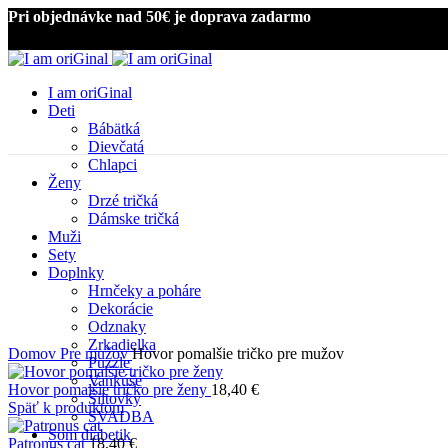
Pri objednávke nad 50€ je doprava zadarmo
I am oriGinal
Deti
Bábätká
Dievčatá
Chlapci
Ženy
Drzé tričká
Dámske tričká
Muži
Sety
Doplnky
Kliknite pre zväčšenie
Hrnčeky a poháre
Dekorácie
Odznaky
Zrkadielka
Domov
Pre mužov
Hovor pomalšie tričko pre mužov
Puzzle
Vankúše
Hovor pomalšie tričko pre ženy
18,40
€
Šiltovky
Späť k produktom
SVADBA
Som diabetik
Patronus cat
18,40
€