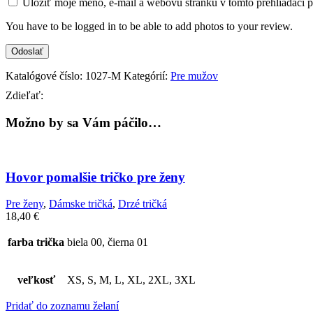
Uložiť moje meno, e-mail a webovú stránku v tomto prehliadači 
You have to be logged in to be able to add photos to your review.
Katalógové číslo:
1027-M
Kategórií:
Pre mužov
Zdieľať:
Možno by sa Vám páčilo…
Hovor pomalšie tričko pre ženy
Pre ženy
,
Dámske tričká
,
Drzé tričká
18,40
€
farba trička
biela 00, čierna 01
veľkosť
XS, S, M, L, XL, 2XL, 3XL
Pridať do zoznamu želaní