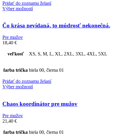
Pridať do zoznamu želaní
Výber možností
Čo krása nevídaná, to múdrosť nekonečná.
Pre mužov
18,40
€
veľkosť
XS, S, M, L, XL, 2XL, 3XL, 4XL, 5XL
farba trička
biela 00, čierna 01
Pridať do zoznamu želaní
Výber možností
Chaos koordinátor pre mužov
Pre mužov
21,40
€
farba trička
biela 00, čierna 01