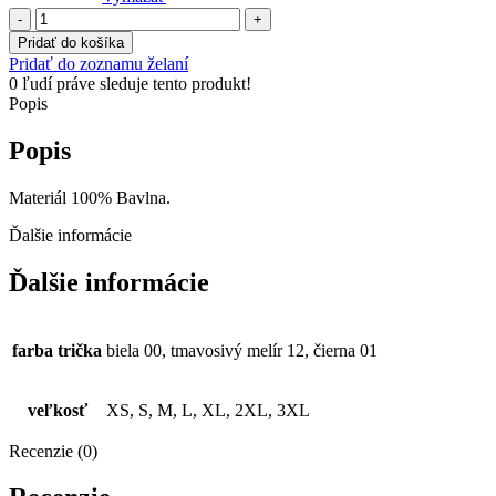
množstvo
Každý
Pridať do košíka
si
Pridať do zoznamu želaní
to
0
ľudí práve sleduje tento produkt!
myslí...
Popis
Popis
Materiál 100% Bavlna.
Ďalšie informácie
Ďalšie informácie
farba trička
biela 00, tmavosivý melír 12, čierna 01
veľkosť
XS, S, M, L, XL, 2XL, 3XL
Recenzie (0)