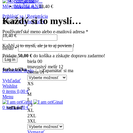
Som autista
NA ŽELANIE
Môj chrbát nie je...
18,40
€
Prihlásiť sa / Registrácia
Každý si to myslí…
Môj účet
Vytvoriť účet
Používateľské meno alebo e-mailová adresa
*
18,40
€
Každý si to myslí, ale ja to aj poviem !
Heslo
*
Pridajte
50,00
€
do košíka a získajte dopravu zadarmo!
Log in
biela 00
tmavosivý melír 12
farba trička
Zabudnuté heslo
Zapamätať si ma
čierna 01
Vyhľadať
XS
Wishlist
S
0
items
0,00
€
M
Menu
L
+3
0
items
0,00
€
veľkosť
XL
2XL
3XL
Vymazať