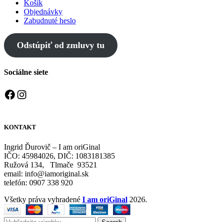
Košík
Objednávky
Zabudnuté heslo
Odstúpiť od zmluvy tu
Sociálne siete
Facebook
Instagram
KONTAKT
Ingrid Ďurovič – I am oriGinal
IČO: 45984026, DIČ: 1083181385
Ružová 134, Tlmače 93521
email: info@iamoriginal.sk
telefón: 0907 338 920
Všetky práva vyhradené
I am oriGinal
2026.