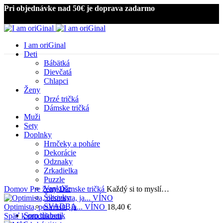
Pri objednávke nad 50€ je doprava zadarmo
I am oriGinal
Deti
Bábätká
Dievčatá
Chlapci
Ženy
Drzé tričká
Dámske tričká
Kliknite pre zväčšenie
Muži
Sety
Doplnky
Hrnčeky a poháre
Dekorácie
Odznaky
Zrkadielka
Puzzle
Vankúše
Domov
Pre ženy
Dámske tričká
Každý si to myslí…
Šiltovky
SVADBA
Optimista, pesimista, ja... VÍNO
18,40
€
Som diabetik
Späť k produktom