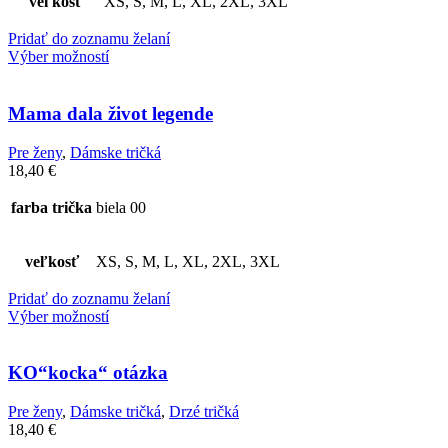
veľkosť
XS, S, M, L, XL, 2XL, 3XL
Pridať do zoznamu želaní
Výber možností
Mama dala život legende
Pre ženy
,
Dámske tričká
18,40
€
farba trička
biela 00
veľkosť
XS, S, M, L, XL, 2XL, 3XL
Pridať do zoznamu želaní
Výber možností
KO“kocka“ otázka
Pre ženy
,
Dámske tričká
,
Drzé tričká
18,40
€