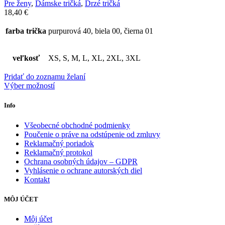
Pre ženy
,
Dámske tričká
,
Drzé tričká
18,40
€
farba trička
purpurová 40, biela 00, čierna 01
veľkosť
XS, S, M, L, XL, 2XL, 3XL
Pridať do zoznamu želaní
Výber možností
Info
Všeobecné obchodné podmienky
Poučenie o práve na odstúpenie od zmluvy
Reklamačný poriadok
Reklamačný protokol
Ochrana osobných údajov – GDPR
Vyhlásenie o ochrane autorských diel
Kontakt
MÔJ ÚČET
Môj účet