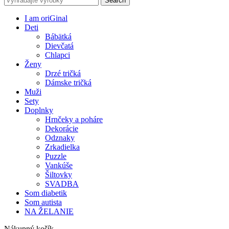
Search
I am oriGinal
Deti
Bábätká
Dievčatá
Chlapci
Ženy
Drzé tričká
Dámske tričká
Muži
Sety
Doplnky
Hrnčeky a poháre
Dekorácie
Odznaky
Zrkadielka
Puzzle
Vankúše
Šiltovky
SVADBA
Som diabetik
Som autista
NA ŽELANIE
Nákupný košík