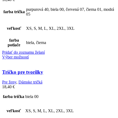
purpurová 40, biela 00, červená 07, čierna 01, modrá
farba trička
05
veľkosť
XS, S, M, L, XL, 2XL, 3XL
farba
biela, čierna
potlače
Pridať do zoznamu želaní
Výber možností
Tričko pre tvorilky
Pre ženy
,
Dámske tričká
18,40
€
farba trička
biela 00
veľkosť
XS, S, M, L, XL, 2XL, 3XL