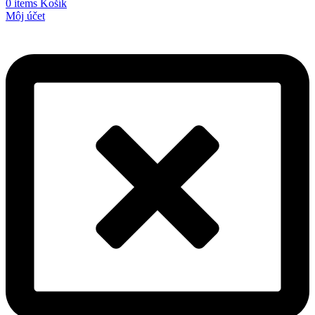
0
items
Košík
Môj účet