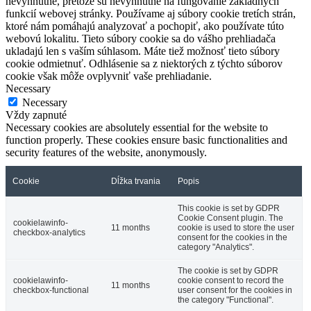
nevyhnutné, pretože sú nevyhnutné na fungovanie základných
funkcií webovej stránky. Používame aj súbory cookie tretích strán,
ktoré nám pomáhajú analyzovať a pochopiť, ako používate túto
webovú lokalitu. Tieto súbory cookie sa do vášho prehliadača
ukladajú len s vaším súhlasom. Máte tiež možnosť tieto súbory
cookie odmietnuť. Odhlásenie sa z niektorých z týchto súborov
cookie však môže ovplyvniť vaše prehliadanie.
Necessary
Necessary
Vždy zapnuté
Necessary cookies are absolutely essential for the website to
function properly. These cookies ensure basic functionalities and
security features of the website, anonymously.
Cookie
Dĺžka trvania
Popis
This cookie is set by GDPR
Cookie Consent plugin. The
cookielawinfo-
11 months
cookie is used to store the user
checkbox-analytics
consent for the cookies in the
category "Analytics".
The cookie is set by GDPR
cookielawinfo-
cookie consent to record the
11 months
checkbox-functional
user consent for the cookies in
the category "Functional".