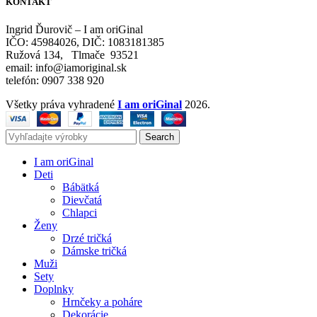
KONTAKT
Ingrid Ďurovič – I am oriGinal
IČO: 45984026, DIČ: 1083181385
Ružová 134, Tlmače 93521
email: info@iamoriginal.sk
telefón: 0907 338 920
Všetky práva vyhradené
I am oriGinal
2026.
Search
I am oriGinal
Deti
Bábätká
Dievčatá
Chlapci
Ženy
Drzé tričká
Dámske tričká
Muži
Sety
Doplnky
Hrnčeky a poháre
Dekorácie