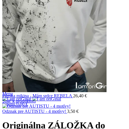
Som autista
NA ŽELANIE
Prihlásiť sa / Registrácia
Môj účet
Vytvoriť účet
Používateľské meno alebo e-mailová adresa
*
Heslo
*
Log in
Zabudnuté heslo
Zapamätať si ma
Vyhľadať
Wishlist
0
items
0,00
€
Menu
Pánska mikina - Mám srdce REBELA
26,40
€
Späť k produktom
0
items
0,00
€
Odznak pre AUTISTU - 4 motívy!
3,50
€
Originálna ZÁLOŽKA do