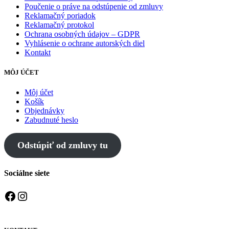
Poučenie o práve na odstúpenie od zmluvy
Reklamačný poriadok
Reklamačný protokol
Ochrana osobných údajov – GDPR
Vyhlásenie o ochrane autorských diel
Kontakt
MÔJ ÚČET
Môj účet
Košík
Objednávky
Zabudnuté heslo
Odstúpiť od zmluvy tu
Sociálne siete
Facebook
Instagram