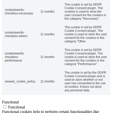
This cookie is set by GDPR
Cookie Consent plugin. The
cookielawinfo-
11 months
cookies is used to store the
checkbox-necessary
user consent for the cookies in
the category "Necessary".
This cookie is set by GDPR
Cookie Consent plugin. The
cookielawinfo-
11 months
cookie is used to store the user
checkbox-others
consent for the cookies in the
category "Other.
This cookie is set by GDPR
cookielawinfo-
Cookie Consent plugin. The
checkbox-
11 months
cookie is used to store the user
performance
consent for the cookies in the
category "Performance".
The cookie is set by the GDPR
Cookie Consent plugin and is
used to store whether or not
viewed_cookie_policy
11 months
user has consented to the use
of cookies. It does not store
any personal data.
Functional
Functional
Functional cookies help to perform certain functionalities like