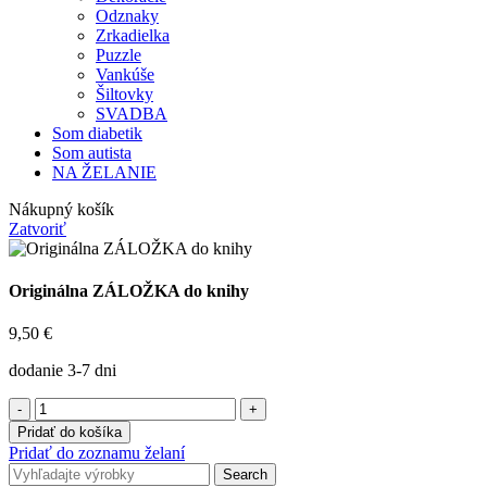
Odznaky
Zrkadielka
Puzzle
Vankúše
Šiltovky
SVADBA
Som diabetik
Som autista
NA ŽELANIE
Nákupný košík
Zatvoriť
Originálna ZÁLOŽKA do knihy
9,50
€
dodanie 3-7 dni
množstvo
Originálna
Pridať do košíka
ZÁLOŽKA
Pridať do zoznamu želaní
do
Search
knihy