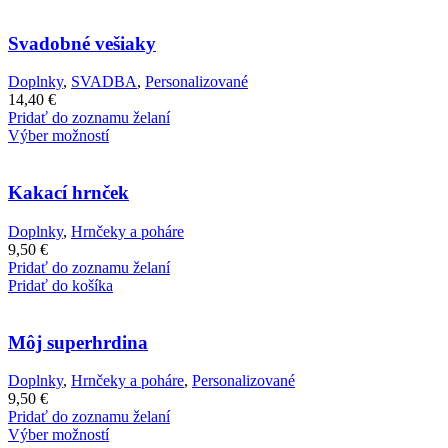
Svadobné vešiaky
Doplnky
,
SVADBA
,
Personalizované
14,40
€
Pridať do zoznamu želaní
Výber možností
Kakací hrnček
Doplnky
,
Hrnčeky a poháre
9,50
€
Pridať do zoznamu želaní
Pridať do košíka
Môj superhrdina
Doplnky
,
Hrnčeky a poháre
,
Personalizované
9,50
€
Pridať do zoznamu želaní
Výber možností