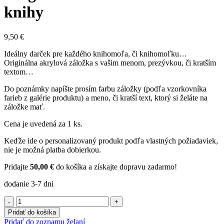
knihy
9,50
€
Ideálny darček pre každého knihomoľa, či knihomoľku…
Originálna akrylová záložka s vašim menom, prezývkou, či kratším
textom…
Do poznámky napíšte prosím farbu záložky (podľa vzorkovníka
farieb z galérie produktu) a meno, či kratší text, ktorý si želáte na
záložke mať.
Cena je uvedená za 1 ks.
Keďže ide o personalizovaný produkt podľa vlastných požiadaviek,
nie je možná platba dobierkou.
Pridajte
50,00
€
do košíka a získajte dopravu zadarmo!
dodanie 3-7 dni
množstvo
Originálna
Pridať do košíka
ZÁLOŽKA
Pridať do zoznamu želaní