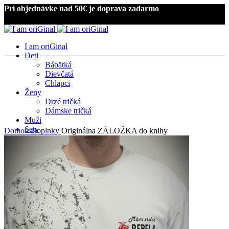
Pri objednávke nad 50€ je doprava zadarmo
I am oriGinal
Deti
Bábätká
Dievčatá
Chlapci
Ženy
Drzé tričká
Kliknite pre zväčšenie
Dámske tričká
Muži
Sety
Domov
Doplnky
Originálna ZÁLOŽKA do knihy
Doplnky
Hrnčeky a poháre
Dekorácie
Odznaky
Zrkadielka
Puzzle
Vankúše
Šiltovky
SVADBA
Som diabetik