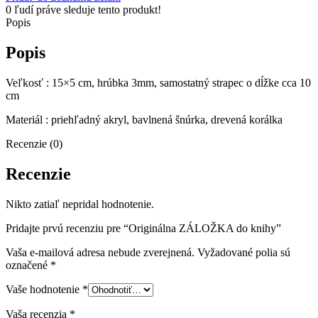
do
0
ľudí práve sleduje tento produkt!
knihy
Popis
Popis
Veľkosť : 15×5 cm, hrúbka 3mm, samostatný strapec o dĺžke cca 10
cm
Materiál : priehľadný akryl, bavlnená šnúrka, drevená korálka
Recenzie (0)
Recenzie
Nikto zatiaľ nepridal hodnotenie.
Pridajte prvú recenziu pre “Originálna ZÁLOŽKA do knihy”
Vaša e-mailová adresa nebude zverejnená.
Vyžadované polia sú
označené
*
Vaše hodnotenie
*
Vaša recenzia
*