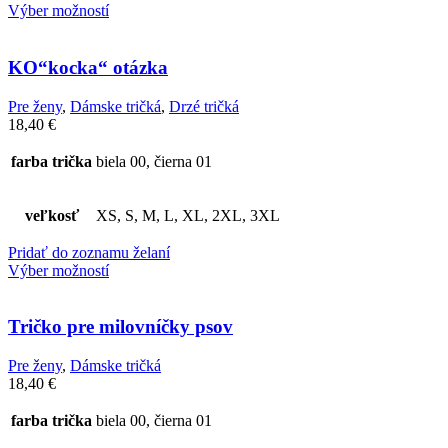
Výber možností
KO“kocka“ otázka
Pre ženy
,
Dámske tričká
,
Drzé tričká
18,40
€
farba trička
biela 00, čierna 01
veľkosť
XS, S, M, L, XL, 2XL, 3XL
Pridať do zoznamu želaní
Výber možností
Tričko pre milovníčky psov
Pre ženy
,
Dámske tričká
18,40
€
farba trička
biela 00, čierna 01