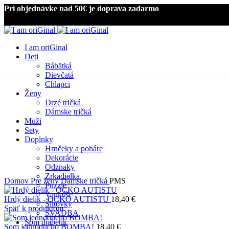
Pri objednávke nad 50€ je doprava zadarmo
I am oriGinal
Deti
Bábätká
Dievčatá
Chlapci
Ženy
Drzé tričká
Dámske tričká
Muži
Sety
Doplnky
Kliknite pre zväčšenie
Hrnčeky a poháre
Dekorácie
Odznaky
Zrkadielka
Domov
Pre ženy
Dámske tričká
PMS
Puzzle
Vankúše
Hrdý dielik - OCKO AUTISTU
18,40
€
Šiltovky
Späť k produktom
SVADBA
Som diabetik
Som jednoducho BOMBA!
18,40
€