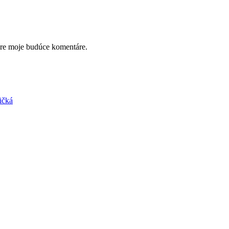
pre moje budúce komentáre.
ičká