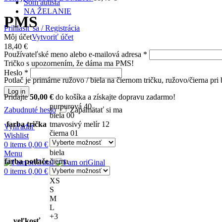
Som autista
NA ŽELANIE
PMS
Prihlásiť sa / Registrácia
Môj účet
Vytvoriť účet
18,40
€
Používateľské meno alebo e-mailová adresa
*
Tričko s upozornením, že dáma ma PMS!
Heslo
*
Potlač je primárne ružovo / biela na čiernom tričku, ružovo/čierna pri 
Log in
Pridajte
50,00
€
do košíka a získajte dopravu zadarmo!
purpurová 40
Zabudnuté heslo
Zapamätať si ma
biela 00
farba trička
tmavosivý melír 12
Vyhľadať
čierna 01
Wishlist
0
items
0,00
€
biela
Menu
farba potlače
čierna
0
items
0,00
€
XS
S
M
L
+3
veľkosť