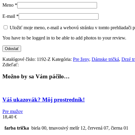
Meno
*
E-mail
*
Uložiť moje meno, e-mail a webovú stránku v tomto prehliadači 
You have to be logged in to be able to add photos to your review.
Katalógové číslo:
1192-Z
Kategória:
Pre ženy
,
Dámske tričká
,
Drzé tr
Zdieľať:
Možno by sa Vám páčilo…
Váš ukazovák? Môj prostredník!
Pre mužov
18,40
€
farba trička
biela 00, tmavosivý melír 12, červená 07, čierna 01