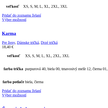
veľkosť
XS, S, M, L, XL, 2XL, 3XL
Pridať do zoznamu želaní
Výber možností
Karma
Pre ženy
,
Dámske tričká
,
Drzé tričká
18,40
€
veľkosť
XS, S, M, L, XL, 2XL, 3XL
farba trička
purpurová 40, biela 00, tmavosivý melír 12, čierna 01
farba potlače
biela, čierna
Pridať do zoznamu želaní
Výber možností