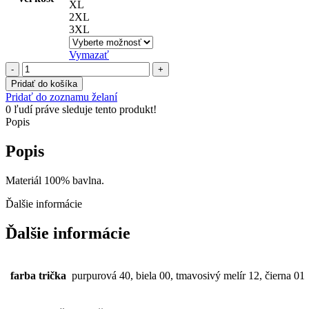
XL
2XL
3XL
Vymazať
množstvo
PMS
Pridať do košíka
Pridať do zoznamu želaní
0
ľudí práve sleduje tento produkt!
Popis
Popis
Materiál 100% bavlna.
Ďalšie informácie
Ďalšie informácie
farba trička
purpurová 40, biela 00, tmavosivý melír 12, čierna 01