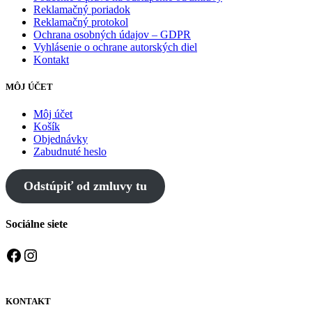
Reklamačný poriadok
Reklamačný protokol
Ochrana osobných údajov – GDPR
Vyhlásenie o ochrane autorských diel
Kontakt
MÔJ ÚČET
Môj účet
Košík
Objednávky
Zabudnuté heslo
Odstúpiť od zmluvy tu
Sociálne siete
Facebook
Instagram
KONTAKT