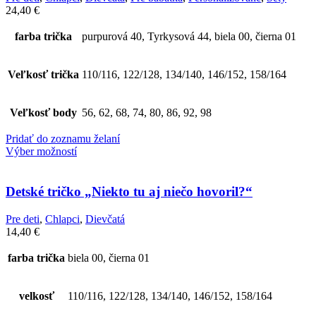
24,40
€
farba trička
purpurová 40, Tyrkysová 44, biela 00, čierna 01
Veľkosť trička
110/116, 122/128, 134/140, 146/152, 158/164
Veľkosť body
56, 62, 68, 74, 80, 86, 92, 98
Pridať do zoznamu želaní
Výber možností
Detské tričko „Niekto tu aj niečo hovoril?“
Pre deti
,
Chlapci
,
Dievčatá
14,40
€
farba trička
biela 00, čierna 01
velkosť
110/116, 122/128, 134/140, 146/152, 158/164