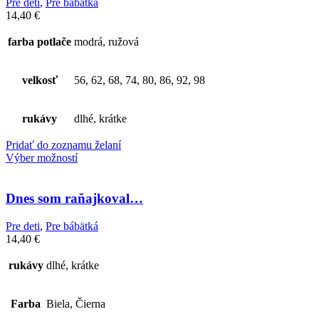
Pre deti
,
Pre bábätká
14,40
€
farba potlače
modrá, ružová
velkosť
56, 62, 68, 74, 80, 86, 92, 98
rukávy
dlhé, krátke
Pridať do zoznamu želaní
Výber možností
Dnes som raňajkoval…
Pre deti
,
Pre bábätká
14,40
€
rukávy
dlhé, krátke
Farba
Biela, Čierna