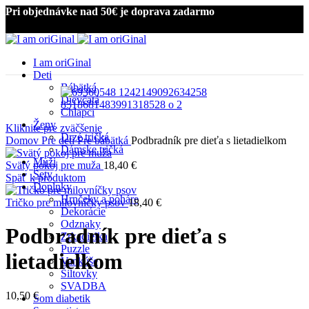
Pri objednávke nad 50€ je doprava zadarmo
I am oriGinal
Deti
Bábätká
Dievčatá
Chlapci
Ženy
Kliknite pre zväčšenie
Drzé tričká
Domov
Pre deti
Pre bábätká
Podbradník pre dieťa s lietadielkom
Dámske tričká
Muži
Svätý pokoj pre muža
18,40
€
Sety
Späť k produktom
Doplnky
Hrnčeky a poháre
Tričko pre milovníčky psov
18,40
€
Dekorácie
Odznaky
Podbradník pre dieťa s
Zrkadielka
Puzzle
lietadielkom
Vankúše
Šiltovky
SVADBA
10,50
€
Som diabetik