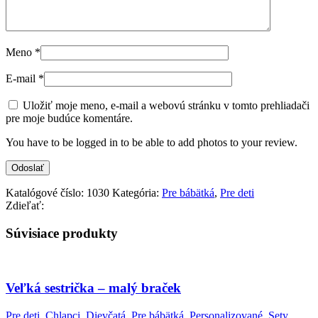
Meno
*
E-mail
*
Uložiť moje meno, e-mail a webovú stránku v tomto prehliadači
pre moje budúce komentáre.
You have to be logged in to be able to add photos to your review.
Katalógové číslo:
1030
Kategória:
Pre bábätká
,
Pre deti
Zdieľať:
Súvisiace produkty
Veľká sestrička – malý braček
Pre deti
,
Chlapci
,
Dievčatá
,
Pre bábätká
,
Personalizované
,
Sety