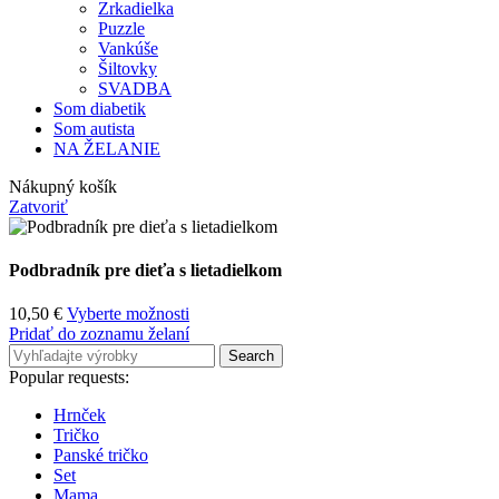
Zrkadielka
Puzzle
Vankúše
Šiltovky
SVADBA
Som diabetik
Som autista
NA ŽELANIE
Nákupný košík
Zatvoriť
Podbradník pre dieťa s lietadielkom
10,50
€
Vyberte možnosti
Pridať do zoznamu želaní
Search
Popular requests:
Hrnček
Tričko
Panské tričko
Set
Mama