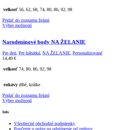
velkosť
56, 62, 68, 74, 80, 86, 92, 98
Pridať do zoznamu želaní
Výber možností
Narodeninové body NA ŽELANIE
Pre deti
,
Pre bábätká
,
NA ŽELANIE
,
Personalizované
14,40
€
velkosť
74, 80, 86, 92, 98
rukávy
dlhé, krátke
Pridať do zoznamu želaní
Výber možností
Info
Všeobecné obchodné podmienky
Poučenie o práve na odstúpenie od zmluvy