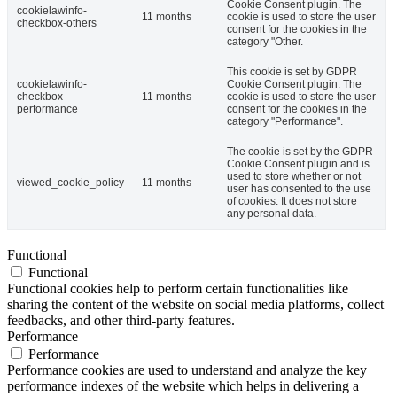
Cookie Consent plugin. The
cookielawinfo-
11 months
cookie is used to store the user
checkbox-others
consent for the cookies in the
category "Other.
This cookie is set by GDPR
cookielawinfo-
Cookie Consent plugin. The
checkbox-
11 months
cookie is used to store the user
performance
consent for the cookies in the
category "Performance".
The cookie is set by the GDPR
Cookie Consent plugin and is
used to store whether or not
viewed_cookie_policy
11 months
user has consented to the use
of cookies. It does not store
any personal data.
Functional
Functional
Functional cookies help to perform certain functionalities like
sharing the content of the website on social media platforms, collect
feedbacks, and other third-party features.
Performance
Performance
Performance cookies are used to understand and analyze the key
performance indexes of the website which helps in delivering a