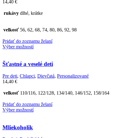
14,40
€
rukávy
dlhé, krátke
velkosť
56, 62, 68, 74, 80, 86, 92, 98
Pridať do zoznamu želaní
Výber možností
Šťastné a veselé deti
Pre deti
,
Chlapci
,
Dievčatá
,
Personalizované
14,40
€
velkosť
110/116, 122/128, 134/140, 146/152, 158/164
Pridať do zoznamu želaní
Výber možností
Mliekoholik