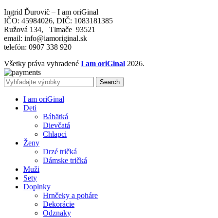
Ingrid Ďurovič – I am oriGinal
IČO: 45984026, DIČ: 1083181385
Ružová 134, Tlmače 93521
email: info@iamoriginal.sk
telefón: 0907 338 920
Všetky práva vyhradené
I am oriGinal
2026.
Search
I am oriGinal
Deti
Bábätká
Dievčatá
Chlapci
Ženy
Drzé tričká
Dámske tričká
Muži
Sety
Doplnky
Hrnčeky a poháre
Dekorácie
Odznaky