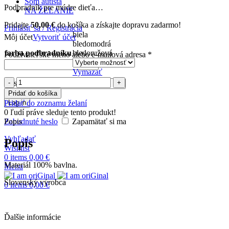
Som autista
Podbradník pre múdre dieťa…
NA ŽELANIE
Pridajte
50,00
€
do košíka a získajte dopravu zadarmo!
Prihlásiť sa / Registrácia
biela
Môj účet
Vytvoriť účet
bledomodrá
farba podbradníku
bledoružová
Používateľské meno alebo e-mailová adresa
*
Vymazať
množstvo
Heslo
*
Podbradník
Pridať do košíka
pre
Pridať do zoznamu želaní
Log in
dieťa
0
ľudí práve sleduje tento produkt!
s
Popis
Zabudnuté heslo
Zapamätať si ma
lietadielkom
Vyhľadať
Popis
Wishlist
0
items
0,00
€
Materiál 100% bavlna.
Menu
Slovenský výrobca
0
items
0,00
€
Ďalšie informácie