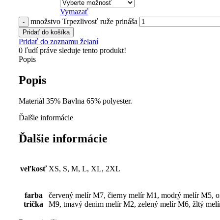
Vymazať
množstvo Trpezlivosť ruže prináša
Pridať do košíka
Pridať do zoznamu želaní
0
ľudí práve sleduje tento produkt!
Popis
Popis
Materiál 35% Bavlna 65% polyester.
Ďalšie informácie
Ďalšie informácie
veľkosť
XS, S, M, L, XL, 2XL
farba
červený melír M7, čierny melír M1, modrý melír M5, o
trička
M9, tmavý denim melír M2, zelený melír M6, žltý mel