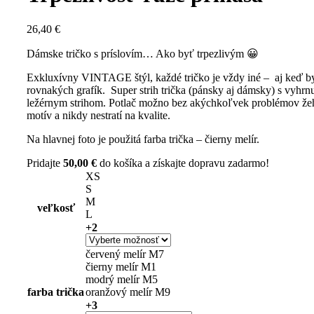
26,40
€
Dámske tričko s príslovím… Ako byť trpezlivým 😀
Exkluxívny VINTAGE štýl, každé tričko je vždy iné – aj keď by 
rovnakých grafík. Super strih trička (pánsky aj dámsky) s vyhr
ležérnym strihom. Potlač možno bez akýchkoľvek problémov ž
motív a nikdy nestratí na kvalite.
Na hlavnej foto je použitá farba trička – čierny melír.
Pridajte
50,00
€
do košíka a získajte dopravu zadarmo!
XS
S
M
veľkosť
L
+2
červený melír M7
čierny melír M1
modrý melír M5
farba trička
oranžový melír M9
+3