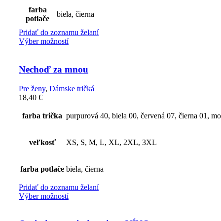
farba
biela, čierna
potlače
Pridať do zoznamu želaní
Výber možností
Nechoď za mnou
Pre ženy
,
Dámske tričká
18,40
€
farba trička
purpurová 40, biela 00, červená 07, čierna 01, m
veľkosť
XS, S, M, L, XL, 2XL, 3XL
farba potlače
biela, čierna
Pridať do zoznamu želaní
Výber možností