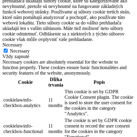
prehliadača ukladajú súbory cookie, ktoré sú kategorizované ako
nevyhnutné, pretože sú nevyhnutné na fungovanie základných
funkcií webovej stránky. Používame aj súbory cookie tretích strán,
ktoré nám pomáhajú analyzovať a pochopiť, ako používate túto
webovú lokalitu. Tieto súbory cookie sa do vášho prehliadača
ukladajú len s vaším súhlasom. Máte tiež možnosť tieto súbory
cookie odmietnuť. Odhlásenie sa z niektorých z týchto súborov
cookie však môže ovplyvniť vaše prehliadanie.
Necessary
Necessary
Vždy zapnuté
Necessary cookies are absolutely essential for the website to
function properly. These cookies ensure basic functionalities and
security features of the website, anonymously.
Dĺžka
Cookie
Popis
trvania
This cookie is set by GDPR
Cookie Consent plugin. The cookie
cookielawinfo-
11
is used to store the user consent for
checkbox-analytics
months
the cookies in the category
"Analytics".
The cookie is set by GDPR cookie
cookielawinfo-
11
consent to record the user consent
checkbox-functional
months
for the cookies in the category
"Functional".