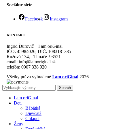
Sociálne siete
Facebook
Instagram
KONTAKT
Ingrid Ďurovič – I am oriGinal
IČO: 45984026, DIČ: 1083181385
Ružová 134, Tlmače 93521
email: info@iamoriginal.sk
telefón: 0907 338 920
Všetky práva vyhradené
I am oriGinal
2026.
Search
I am oriGinal
Deti
Bábätká
Dievčatá
Chlapci
Ženy
Drzé tričká