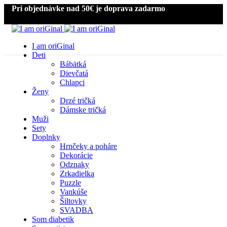
Pri objednávke nad 50€ je doprava zadarmo
I am oriGinal
Deti
Bábätká
Dievčatá
Chlapci
Ženy
Drzé tričká
Dámske tričká
Muži
Sety
Doplnky
Hrnčeky a poháre
Dekorácie
Odznaky
Zrkadielka
Puzzle
Vankúše
Šiltovky
SVADBA
Som diabetik