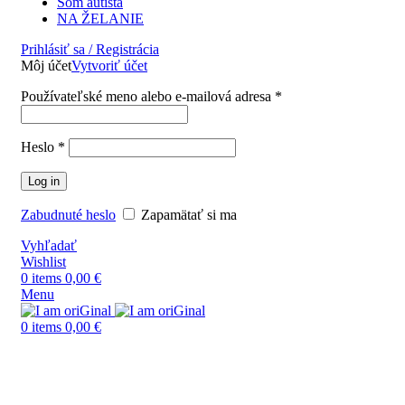
Som autista
NA ŽELANIE
Prihlásiť sa / Registrácia
Môj účet
Vytvoriť účet
Používateľské meno alebo e-mailová adresa
*
Heslo
*
Log in
Zabudnuté heslo
Zapamätať si ma
Vyhľadať
Wishlist
0
items
0,00
€
Menu
0
items
0,00
€