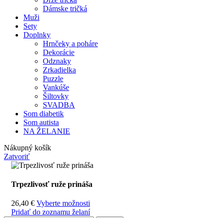
Dámske tričká
Muži
Sety
Doplnky
Hrnčeky a poháre
Dekorácie
Odznaky
Zrkadielka
Puzzle
Vankúše
Šiltovky
SVADBA
Som diabetik
Som autista
NA ŽELANIE
Nákupný košík
Zatvoriť
Trpezlivosť ruže prináša
26,40
€
Vyberte možnosti
Pridať do zoznamu želaní