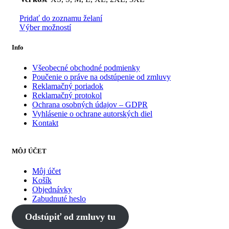
Pridať do zoznamu želaní
Výber možností
Info
Všeobecné obchodné podmienky
Poučenie o práve na odstúpenie od zmluvy
Reklamačný poriadok
Reklamačný protokol
Ochrana osobných údajov – GDPR
Vyhlásenie o ochrane autorských diel
Kontakt
MÔJ ÚČET
Môj účet
Košík
Objednávky
Zabudnuté heslo
Odstúpiť od zmluvy tu