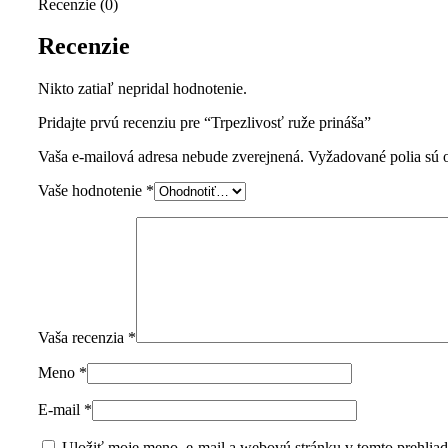
Recenzie (0)
Recenzie
Nikto zatiaľ nepridal hodnotenie.
Pridajte prvú recenziu pre “Trpezlivosť ruže prináša”
Vaša e-mailová adresa nebude zverejnená.
Vyžadované polia sú
Vaše hodnotenie
*
Vaša recenzia
*
Meno
*
E-mail
*
Uložiť moje meno, e-mail a webovú stránku v tomto prehliad