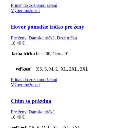
Pridať do zoznamu želaní
Výber možností
Hovor pomalšie tričko pre ženy
Pre ženy
,
Dámske tričká
,
Drzé tričká
18,40
€
farba trička
biela 00, čierna 01
veľkosť
XS, S, M, L, XL, 2XL, 3XL
Pridať do zoznamu želaní
Výber možností
Cítim sa prázdna
Pre ženy
,
Dámske tričká
18,40
€
veľkosť
XS, S, M, L, XL, 2XL, 3XL