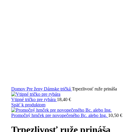
Domov
Pre ženy
Dámske tričká
Trpezlivosť ruže prináša
Vtipné tričko pre rybára
18,40
€
Späť k produktom
Promočný hrnček pre novopečeného Bc. alebo Ing.
10,50
€
Trpezlivosť ruže prináša