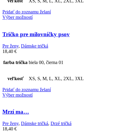
veľkosť
XS, S, M, L, XL, 2XL, 3XL
Pridať do zoznamu želaní
Výber možností
Tričko pre milovníčky psov
Pre ženy
,
Dámske tričká
18,40
€
farba trička
biela 00, čierna 01
veľkosť
XS, S, M, L, XL, 2XL, 3XL
Pridať do zoznamu želaní
Výber možností
Mrzí ma…
Pre ženy
,
Dámske tričká
,
Drzé tričká
18,40
€