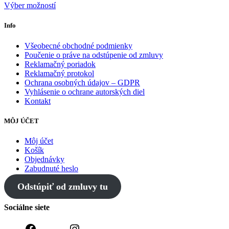
Výber možností
Info
Všeobecné obchodné podmienky
Poučenie o práve na odstúpenie od zmluvy
Reklamačný poriadok
Reklamačný protokol
Ochrana osobných údajov – GDPR
Vyhlásenie o ochrane autorských diel
Kontakt
MÔJ ÚČET
Môj účet
Košík
Objednávky
Zabudnuté heslo
Odstúpiť od zmluvy tu
Sociálne siete