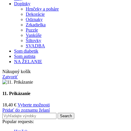
Doplnky
Hrnčeky a poháre
Dekorácie
Odznaky
Zrkadielka
Puzzle
Vankúše
Šiltovky
SVADBA
Som diabetik
Som autista
NA ŽELANIE
Nákupný košík
Zatvoriť
11. Prikázanie
18,40
€
Vyberte možnosti
Pridať do zoznamu želaní
Search
Popular requests: