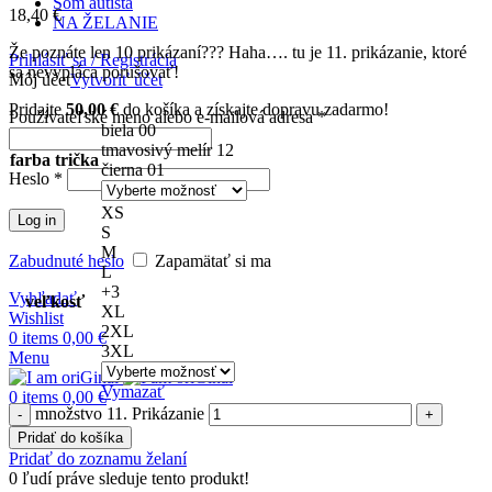
Som autista
18,40
€
NA ŽELANIE
Že poznáte len 10 prikázaní??? Haha…. tu je 11. prikázanie, ktoré
Prihlásiť sa / Registrácia
sa nevypláca porušovať!
Môj účet
Vytvoriť účet
Pridajte
50,00
€
do košíka a získajte dopravu zadarmo!
Používateľské meno alebo e-mailová adresa
*
biela 00
tmavosivý melír 12
farba trička
čierna 01
Heslo
*
XS
Log in
S
M
Zabudnuté heslo
Zapamätať si ma
L
+3
Vyhľadať
veľkosť
XL
Wishlist
2XL
0
items
0,00
€
3XL
Menu
Vymazať
0
items
0,00
€
množstvo 11. Prikázanie
Pridať do košíka
Pridať do zoznamu želaní
0
ľudí práve sleduje tento produkt!