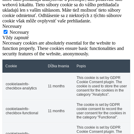
webovú lokalitu. Tieto súbory cookie sa do vášho prehliadača
ukladajú len s vaším súhlasom. Máte tiež možnosť tieto súbory
cookie odmietnuť. Odhlásenie sa z niektorých z týchto súborov
cookie však môže ovplyvniť vaše prehliadanie.
Necessary
Necessary
Vždy zapnuté
Necessary cookies are absolutely essential for the website to
function properly. These cookies ensure basic functionalities and
security features of the website, anonymously.
Cookie
Dĺžka trvania
Popis
This cookie is set by GDPR
Cookie Consent plugin. The
cookielawinfo-
11 months
cookie is used to store the user
checkbox-analytics
consent for the cookies in the
category "Analytics".
The cookie is set by GDPR
cookielawinfo-
cookie consent to record the
11 months
checkbox-functional
user consent for the cookies in
the category "Functional".
This cookie is set by GDPR
Cookie Consent plugin. The
cookielawinfo-