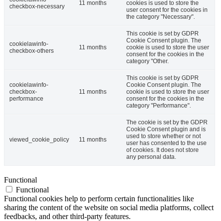
11 months
cookies is used to store the
checkbox-necessary
user consent for the cookies in
the category "Necessary".
This cookie is set by GDPR
Cookie Consent plugin. The
cookielawinfo-
11 months
cookie is used to store the user
checkbox-others
consent for the cookies in the
category "Other.
This cookie is set by GDPR
cookielawinfo-
Cookie Consent plugin. The
checkbox-
11 months
cookie is used to store the user
performance
consent for the cookies in the
category "Performance".
The cookie is set by the GDPR
Cookie Consent plugin and is
used to store whether or not
viewed_cookie_policy
11 months
user has consented to the use
of cookies. It does not store
any personal data.
Functional
Functional
Functional cookies help to perform certain functionalities like
sharing the content of the website on social media platforms, collect
feedbacks, and other third-party features.