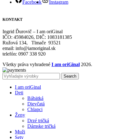
Facebook
Instagram
KONTAKT
Ingrid Ďurovič – I am oriGinal
IČO: 45984026, DIČ: 1083181385
Ružová 134, Tlmače 93521
email: info@iamoriginal.sk
telefón: 0907 338 920
Všetky práva vyhradené
I am oriGinal
2026.
Search
I am oriGinal
Deti
Bábätká
Dievčatá
Chlapci
Ženy
Drzé tričká
Dámske tričká
Muži
Sety