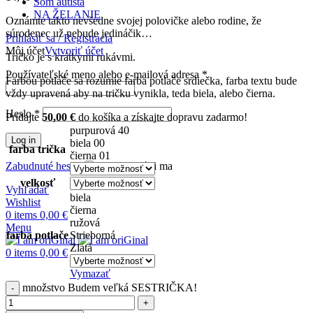
Som autista
NA ŽELANIE
Oznámte takto nevšedne svojej polovičke alebo rodine, že
súrodenec už nebude jedináčik…
Prihlásiť sa / Registrácia
Môj účet
Vytvoriť účet
Tričko je s krátkymi rukávmi.
Používateľské meno alebo e-mailová adresa
*
Farbou potlače sa rozumie farba potlače srdiečka, farba textu bude
vždy upravená aby na tričku vynikla, teda biela, alebo čierna.
Heslo
*
Pridajte
50,00
€
do košíka a získajte dopravu zadarmo!
purpurová 40
Log in
biela 00
farba trička
čierna 01
Zabudnuté heslo
Zapamätať si ma
velkosť
Vyhľadať
biela
Wishlist
čierna
0
items
0,00
€
ružová
Menu
farba potlače
Strieborná
Zlatá
0
items
0,00
€
Vymazať
množstvo Budem veľká SESTRIČKA!