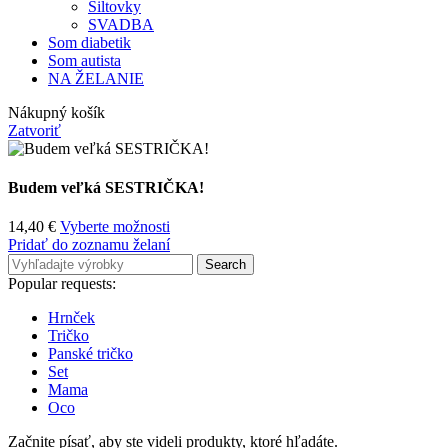
Šiltovky
SVADBA
Som diabetik
Som autista
NA ŽELANIE
Nákupný košík
Zatvoriť
Budem veľká SESTRIČKA!
14,40
€
Vyberte možnosti
Pridať do zoznamu želaní
Search
Popular requests:
Hrnček
Tričko
Panské tričko
Set
Mama
Oco
Začnite písať, aby ste videli produkty, ktoré hľadáte.