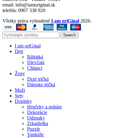
email: info@iamoriginal.sk
telefón: 0907 338 920
Všetky práva vyhradené
I am oriGinal
2026.
Search
I am oriGinal
Deti
Bábätká
Dievčatá
Chlapci
Ženy
Drzé tričká
Dámske tričká
Muži
Sety
Doplnky
Hrnčeky a poháre
Dekorácie
Odznaky
Zrkadielka
Puzzle
Vankúše