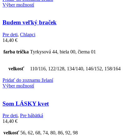
Výber možností
Budem veľký braček
Pre deti
,
Chlapci
14,40
€
farba trička
Tyrkysová 44, biela 00, čierna 01
velkosť
110/116, 122/128, 134/140, 146/152, 158/164
Pridať do zoznamu želaní
Výber možností
Som LÁSKY kvet
Pre deti
,
Pre bábätká
14,40
€
velkosť
56, 62, 68, 74, 80, 86, 92, 98