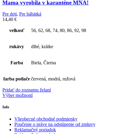
Mama vyrobila v karanténe MŇA!
Pre deti
,
Pre bábätká
14,40
€
velkosť
56, 62, 68, 74, 80, 86, 92, 98
rukávy
dlhé, krátke
Farba
Biela, Čierna
farba potlače
červená, modrá, ružová
Pridať do zoznamu želaní
Výber možností
Info
Všeobecné obchodné podmienky
Poučenie o práve na odstúpenie od zmluvy
Reklamačný poriadok