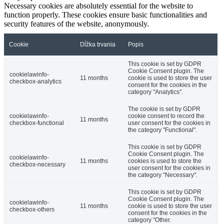
Necessary cookies are absolutely essential for the website to
function properly. These cookies ensure basic functionalities and
security features of the website, anonymously.
Cookie
Dĺžka trvania
Popis
This cookie is set by GDPR
Cookie Consent plugin. The
cookielawinfo-
11 months
cookie is used to store the user
checkbox-analytics
consent for the cookies in the
category "Analytics".
The cookie is set by GDPR
cookielawinfo-
cookie consent to record the
11 months
checkbox-functional
user consent for the cookies in
the category "Functional".
This cookie is set by GDPR
Cookie Consent plugin. The
cookielawinfo-
11 months
cookies is used to store the
checkbox-necessary
user consent for the cookies in
the category "Necessary".
This cookie is set by GDPR
Cookie Consent plugin. The
cookielawinfo-
11 months
cookie is used to store the user
checkbox-others
consent for the cookies in the
category "Other.