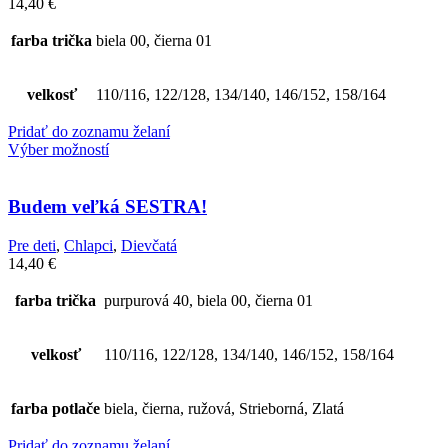
14,40
€
farba trička
biela 00, čierna 01
velkosť
110/116, 122/128, 134/140, 146/152, 158/164
Pridať do zoznamu želaní
Výber možností
Budem veľká SESTRA!
Pre deti
,
Chlapci
,
Dievčatá
14,40
€
farba trička
purpurová 40, biela 00, čierna 01
velkosť
110/116, 122/128, 134/140, 146/152, 158/164
farba potlače
biela, čierna, ružová, Strieborná, Zlatá
Pridať do zoznamu želaní