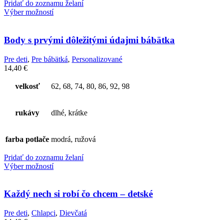
Pridať do zoznamu želaní
Výber možností
Body s prvými dôležitými údajmi bábätka
Pre deti
,
Pre bábätká
,
Personalizované
14,40
€
velkosť
62, 68, 74, 80, 86, 92, 98
rukávy
dlhé, krátke
farba potlače
modrá, ružová
Pridať do zoznamu želaní
Výber možností
Každý nech si robí čo chcem – detské
Pre deti
,
Chlapci
,
Dievčatá