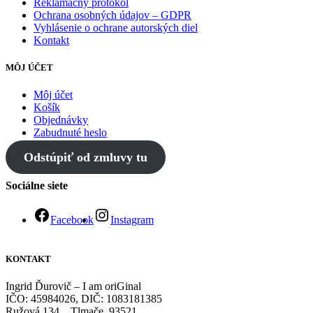
Reklamačný protokol
Ochrana osobných údajov – GDPR
Vyhlásenie o ochrane autorských diel
Kontakt
MÔJ ÚČET
Môj účet
Košík
Objednávky
Zabudnuté heslo
Odstúpiť od zmluvy tu
Sociálne siete
Facebook
Instagram
KONTAKT
Ingrid Ďurovič – I am oriGinal
IČO: 45984026, DIČ: 1083181385
Ružová 134, Tlmače 93521