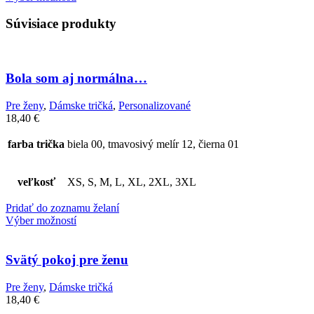
Súvisiace produkty
Bola som aj normálna…
Pre ženy
,
Dámske tričká
,
Personalizované
18,40
€
farba trička
biela 00, tmavosivý melír 12, čierna 01
veľkosť
XS, S, M, L, XL, 2XL, 3XL
Pridať do zoznamu želaní
Výber možností
Svätý pokoj pre ženu
Pre ženy
,
Dámske tričká
18,40
€