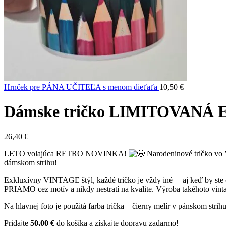
Hrnček pre PÁNA UČITEĽA s menom dieťaťa
10,50
€
Dámske tričko LIMITOVANÁ EDÍ
26,40
€
LETO volajúca RETRO NOVINKA!
Narodeninové tričko vo 
dámskom strihu!
Exkluxívny VINTAGE štýl, každé tričko je vždy iné – aj keď by ste 
PRIAMO cez motív a nikdy nestratí na kvalite. Výroba takéhoto vintag
Na hlavnej foto je použitá farba trička – čierny melír v pánskom
Pridajte
50,00
€
do košíka a získajte dopravu zadarmo!