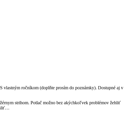
S vlastným ročníkom (doplňte prosím do poznámky). Dostupné aj v
 ležérnym strihom. Potlač možno bez akýchkoľvek problémov žehliť
chliť…