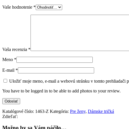
Vaše hodnotenie
*
Vaša recenzia
*
Meno
*
E-mail
*
Uložiť moje meno, e-mail a webovú stránku v tomto prehliadači 
You have to be logged in to be able to add photos to your review.
Katalógové číslo:
1463-Z
Kategória:
Pre ženy
,
Dámske tričká
Zdieľať:
Možno by sa Vám páčilo…