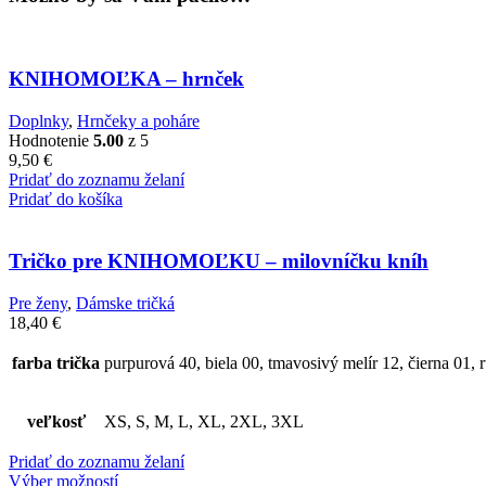
KNIHOMOĽKA – hrnček
Doplnky
,
Hrnčeky a poháre
Hodnotenie
5.00
z 5
9,50
€
Pridať do zoznamu želaní
Pridať do košíka
Tričko pre KNIHOMOĽKU – milovníčku kníh
Pre ženy
,
Dámske tričká
18,40
€
farba trička
purpurová 40, biela 00, tmavosivý melír 12, čierna 01, 
veľkosť
XS, S, M, L, XL, 2XL, 3XL
Pridať do zoznamu želaní
Výber možností