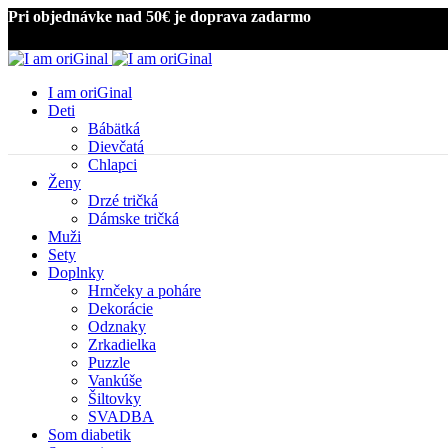
Pri objednávke nad 50€ je doprava zadarmo
I am oriGinal
Deti
Bábätká
Dievčatá
Chlapci
Ženy
Drzé tričká
Dámske tričká
Muži
Sety
Doplnky
Kliknite pre zväčšenie
Hrnčeky a poháre
Dekorácie
Odznaky
Zrkadielka
Puzzle
Vankúše
Šiltovky
SVADBA
Som diabetik