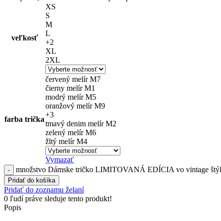
XS
S
M
L
veľkosť
+2
XL
2XL
červený melír M7
čierny melír M1
modrý melír M5
oranžový melír M9
+3
farba trička
tmavý denim melír M2
zelený melír M6
žltý melír M4
Vymazať
množstvo Dámske tričko LIMITOVANÁ EDÍCIA vo vintage štýl
Pridať do košíka
Pridať do zoznamu želaní
0
ľudí práve sleduje tento produkt!
Popis