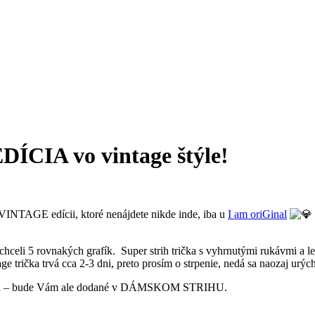
CIA vo vintage štýle!
VINTAGE edícii, ktoré nenájdete nikde inde, iba u
I am oriGinal
chceli 5 rovnakých grafík. Super strih trička s vyhrnutými rukávmi a
e trička trvá cca 2-3 dni, preto prosím o strpenie, nedá sa naozaj urý
 strihu – bude Vám ale dodané v DÁMSKOM STRIHU.