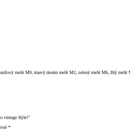
ranžový melír M9, tmavý denim melír M2, zelený melír M6, žltý melír
vintage štýle!”
čené
*