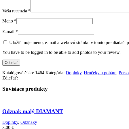
Vaša recenzia
*
Meno
*
E-mail
*
Uložiť moje meno, e-mail a webovú stránku v tomto prehliadači 
You have to be logged in to be able to add photos to your review.
Katalógové číslo:
1464
Kategória:
Doplnky
,
Hrnčeky a poháre
,
Perso
Zdieľať:
Súvisiace produkty
Odznak malý DIAMANT
Doplnky
,
Odznaky
3,00
€