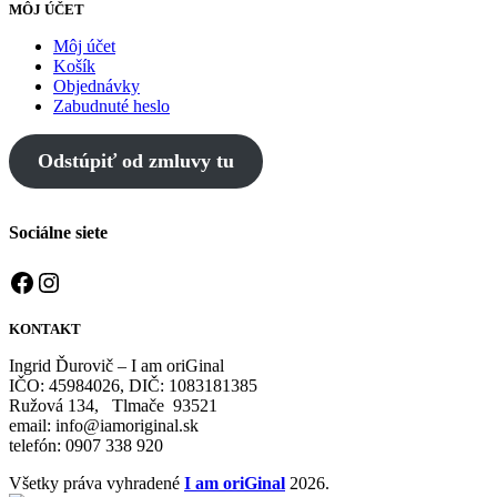
MÔJ ÚČET
Môj účet
Košík
Objednávky
Zabudnuté heslo
Odstúpiť od zmluvy tu
Sociálne siete
Facebook
Instagram
KONTAKT
Ingrid Ďurovič – I am oriGinal
IČO: 45984026, DIČ: 1083181385
Ružová 134, Tlmače 93521
email: info@iamoriginal.sk
telefón: 0907 338 920
Všetky práva vyhradené
I am oriGinal
2026.