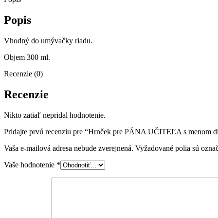
s
menom
Popis
dieťaťa
Vhodný do umývačky riadu.
Objem 300 ml.
Recenzie (0)
Recenzie
Nikto zatiaľ nepridal hodnotenie.
Pridajte prvú recenziu pre “Hrnček pre PÁNA UČITEĽA s menom d
Vaša e-mailová adresa nebude zverejnená.
Vyžadované polia sú ozna
Vaše hodnotenie
*