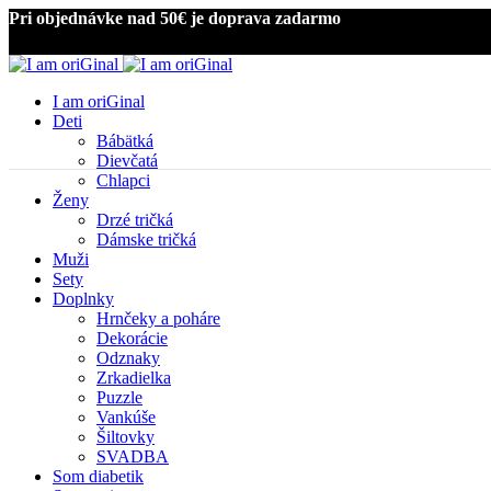
Pri objednávke nad 50€ je doprava zadarmo
I am oriGinal
Deti
Bábätká
Dievčatá
Chlapci
Ženy
Drzé tričká
Dámske tričká
Muži
Kliknite pre zväčšenie
Sety
Doplnky
Hrnčeky a poháre
Dekorácie
Odznaky
Zrkadielka
Puzzle
Vankúše
Šiltovky
SVADBA
Som diabetik