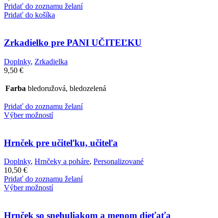
Pridať do zoznamu želaní
Pridať do košíka
Zrkadielko pre PANI UČITEĽKU
Doplnky
,
Zrkadielka
9,50
€
Farba
bledoružová, bledozelená
Pridať do zoznamu želaní
Výber možností
Hrnček pre učiteľku, učiteľa
Doplnky
,
Hrnčeky a poháre
,
Personalizované
10,50
€
Pridať do zoznamu želaní
Výber možností
Hrnček so snehuliakom a menom dieťaťa