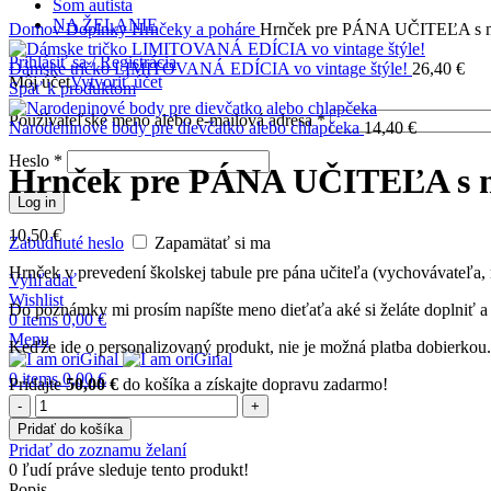
Som autista
NA ŽELANIE
Domov
Doplnky
Hrnčeky a poháre
Hrnček pre PÁNA UČITEĽA s m
Prihlásiť sa / Registrácia
Dámske tričko LIMITOVANÁ EDÍCIA vo vintage štýle!
26,40
€
Môj účet
Vytvoriť účet
Späť k produktom
Používateľské meno alebo e-mailová adresa
*
Narodeninové body pre dievčatko alebo chlapčeka
14,40
€
Heslo
*
Hrnček pre PÁNA UČITEĽA s 
Log in
10,50
€
Zabudnuté heslo
Zapamätať si ma
Hrnček v prevedení školskej tabule pre pána učiteľa (vychovávateľa
Vyhľadať
Wishlist
Do poznámky mi prosím napíšte meno dieťaťa aké si želáte doplniť a 
0
items
0,00
€
Menu
Keďže ide o personalizovaný produkt, nie je možná platba dobierkou.
0
items
0,00
€
Pridajte
50,00
€
do košíka a získajte dopravu zadarmo!
množstvo
Hrnček
Pridať do košíka
pre
Pridať do zoznamu želaní
PÁNA
0
ľudí práve sleduje tento produkt!
UČITEĽA
Popis