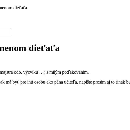
enom dieťaťa
menom dieťaťa
, majstra odb. výcviku …) s milým poďakovaním.
ak má byť pre inú osobu ako pána učiteľa, napíšte prosím aj to (inak b