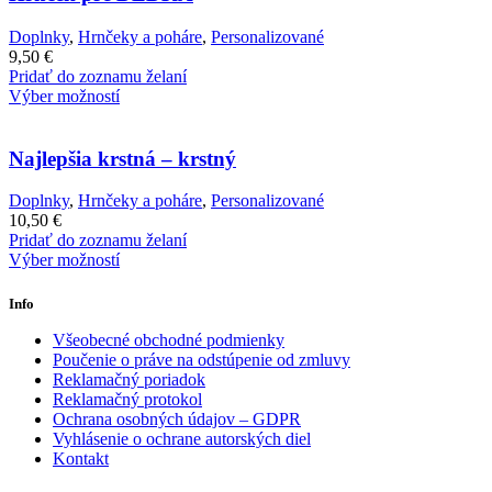
Doplnky
,
Hrnčeky a poháre
,
Personalizované
9,50
€
Pridať do zoznamu želaní
Výber možností
Najlepšia krstná – krstný
Doplnky
,
Hrnčeky a poháre
,
Personalizované
10,50
€
Pridať do zoznamu želaní
Výber možností
Info
Všeobecné obchodné podmienky
Poučenie o práve na odstúpenie od zmluvy
Reklamačný poriadok
Reklamačný protokol
Ochrana osobných údajov – GDPR
Vyhlásenie o ochrane autorských diel
Kontakt