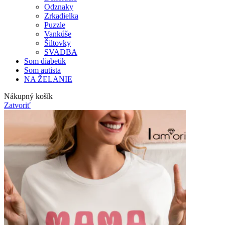
Odznaky
Zrkadielka
Puzzle
Vankúše
Šiltovky
SVADBA
Som diabetik
Som autista
NA ŽELANIE
Nákupný košík
Zatvoriť