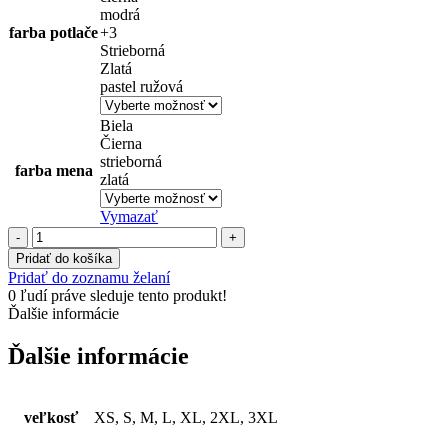
modrá
farba potlače
+3
Strieborná
Zlatá
pastel ružová
Biela
Čierna
strieborná
farba mena
zlatá
Vymazať
množstvo
Hrdá
Pridať do košíka
MAMA
Pridať do zoznamu želaní
vynovený
0
ľudí práve sleduje tento produkt!
motív!
Ďalšie informácie
Ďalšie informácie
veľkosť
XS, S, M, L, XL, 2XL, 3XL