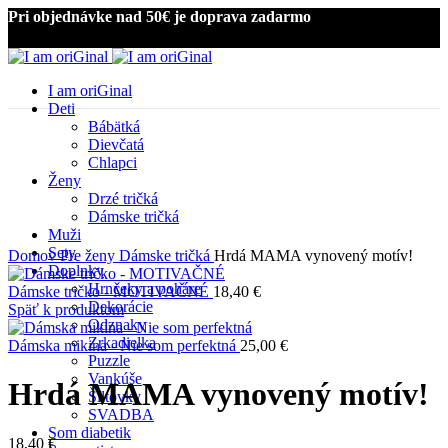
Pri objednávke nad 50€ je doprava zadarmo
I am oriGinal
Deti
Bábätká
Dievčatá
Chlapci
Ženy
Drzé tričká
Kliknite pre zväčšenie
Dámske tričká
Muži
Sety
Domov
Pre ženy
Dámske tričká
Hrdá MAMA vynovený motív!
Doplnky
Hrnčeky a poháre
Dámske tričko - MOTIVAČNÉ
18,40
€
Dekorácie
Späť k produktom
Odznaky
Zrkadielka
Dámska mikina - Nie som perfektná
25,00
€
Puzzle
Vankúše
Hrdá MAMA vynovený motív!
Šiltovky
SVADBA
Som diabetik
18,40
€