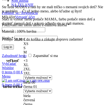
Som autista
NA ŽELANIE
Ste hrdá MAMA a radi by ste mali tričko s menami svojich detí? Nie
je problém… Či už jedno meno, alebo kľudne aj štyri!
Prihlásiť sa / Registrácia
Môj účet
Vytvoriť účet
Stačí si vybrať farbu potlače MAMA, farbu potlače mien detí a
doplniť meno/á detí s rokom odkedy ste sa stali mamou.
Používateľské meno alebo e-mailová adresa
*
Materiál : 100% bavlna
Heslo
*
Pridajte
50,00
€
do košíka a získajte dopravu zadarmo!
XS
Log in
S
M
Zabudnuté heslo
Zapamätať si ma
L
veľkosť
+3
Vyhľadať
XL
Wishlist
2XL
0
items
0,00
€
3XL
Menu
biela 00
0
items
0,00
€
farba trička
čierna 01
biela
červená
čierna