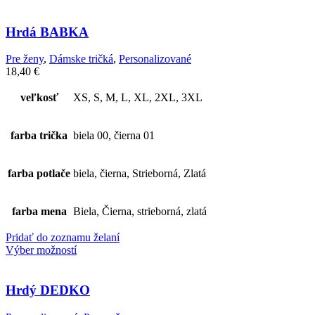
Hrdá BABKA
Pre ženy
,
Dámske tričká
,
Personalizované
18,40
€
veľkosť
XS, S, M, L, XL, 2XL, 3XL
farba trička
biela 00, čierna 01
farba potlače
biela, čierna, Strieborná, Zlatá
farba mena
Biela, Čierna, strieborná, zlatá
Pridať do zoznamu želaní
Výber možností
Hrdý DEDKO