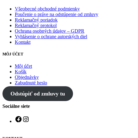
Všeobecné obchodné podmienky
Poučenie o práve na odstúpenie od zmluvy
Reklamačný poriadok
Reklamačný protokol
Ochrana osobných údajov – GDPR
Vyhlásenie o ochrane autorských diel
Kontakt
MÔJ ÚČET
Môj účet
Košík
Objednávky
Zabudnuté heslo
Odstúpiť od zmluvy tu
Sociálne siete
Facebook
Instagram