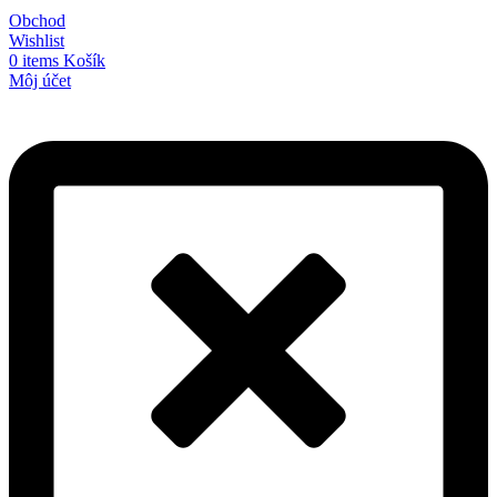
Obchod
Wishlist
0
items
Košík
Môj účet