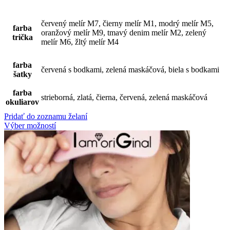
červený melír M7, čierny melír M1, modrý melír M5,
farba
oranžový melír M9, tmavý denim melír M2, zelený
trička
melír M6, žltý melír M4
farba
červená s bodkami, zelená maskáčová, biela s bodkami
šatky
farba
strieborná, zlatá, čierna, červená, zelená maskáčová
okuliarov
Pridať do zoznamu želaní
Výber možností