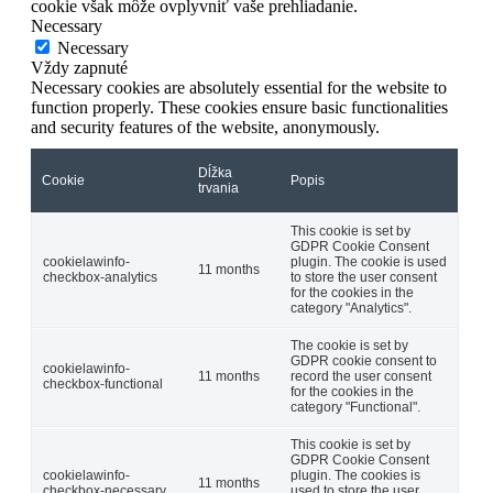
cookie však môže ovplyvniť vaše prehliadanie.
Necessary
Necessary
Vždy zapnuté
Necessary cookies are absolutely essential for the website to
function properly. These cookies ensure basic functionalities
and security features of the website, anonymously.
Dĺžka
Cookie
Popis
trvania
This cookie is set by
GDPR Cookie Consent
cookielawinfo-
plugin. The cookie is used
11 months
checkbox-analytics
to store the user consent
for the cookies in the
category "Analytics".
The cookie is set by
GDPR cookie consent to
cookielawinfo-
11 months
record the user consent
checkbox-functional
for the cookies in the
category "Functional".
This cookie is set by
GDPR Cookie Consent
cookielawinfo-
plugin. The cookies is
11 months
checkbox-necessary
used to store the user