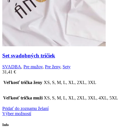
Set svadobných tričiek
SVADBA
,
Pre mužov
,
Pre ženy
,
Sety
31,41
€
Veľkosť trička ženy
XS, S, M, L, XL, 2XL, 3XL
Veľkosť trička muži
XS, S, M, L, XL, 2XL, 3XL, 4XL, 5XL
Pridať do zoznamu želaní
Výber možností
Info