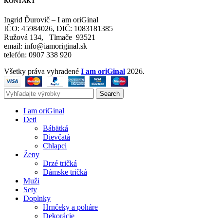
KONTAKT
Ingrid Ďurovič – I am oriGinal
IČO: 45984026, DIČ: 1083181385
Ružová 134, Tlmače 93521
email: info@iamoriginal.sk
telefón: 0907 338 920
Všetky práva vyhradené
I am oriGinal
2026.
Search
I am oriGinal
Deti
Bábätká
Dievčatá
Chlapci
Ženy
Drzé tričká
Dámske tričká
Muži
Sety
Doplnky
Hrnčeky a poháre
Dekorácie