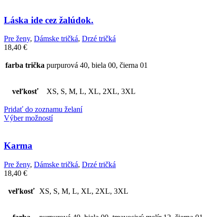
Láska ide cez žalúdok.
Pre ženy
,
Dámske tričká
,
Drzé tričká
18,40
€
farba trička
purpurová 40, biela 00, čierna 01
veľkosť
XS, S, M, L, XL, 2XL, 3XL
Pridať do zoznamu želaní
Výber možností
Karma
Pre ženy
,
Dámske tričká
,
Drzé tričká
18,40
€
veľkosť
XS, S, M, L, XL, 2XL, 3XL