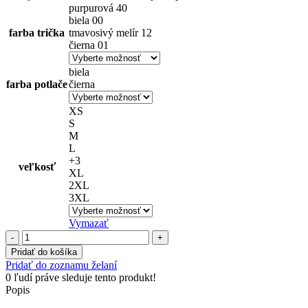
purpurová 40
biela 00
farba trička
tmavosivý melír 12
čierna 01
biela
farba potlače
čierna
XS
S
M
L
+3
veľkosť
XL
2XL
3XL
Vymazať
množstvo
Pre
Pridať do košíka
úprimné
Pridať do zoznamu želaní
ženy
0
ľudí práve sleduje tento produkt!
-
Popis
"MŇA