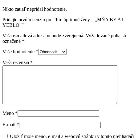
Nikto zatiaľ nepridal hodnotenie.
Pridajte prvú recenziu pre “Pre úprimné ženy – „MŇA BY AJ
YEBLO“”
Vaša e-mailová adresa nebude zverejnená.
Vyžadované polia sú
označené
*
Vaše hodnotenie
*
Vaša recenzia
*
Meno
*
E-mail
*
Uložiť moje meno, e-mail a webovú stránku v tomto prehliadači