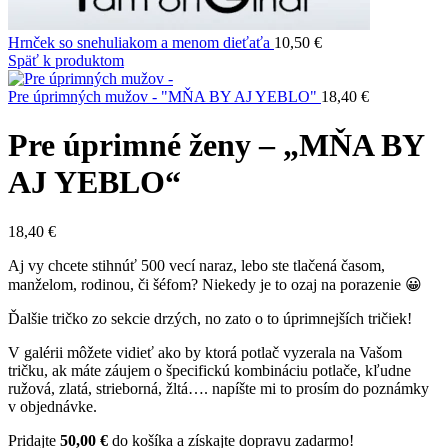
Hrnček so snehuliakom a menom dieťaťa
10,50
€
Späť k produktom
Pre úprimných mužov - "MŇA BY AJ YEBLO"
18,40
€
Pre úprimné ženy – „MŇA BY
AJ YEBLO“
18,40
€
Aj vy chcete stihnúť 500 vecí naraz, lebo ste tlačená časom,
manželom, rodinou, či šéfom? Niekedy je to ozaj na porazenie 😀
Ďalšie tričko zo sekcie drzých, no zato o to úprimnejších tričiek!
V galérii môžete vidieť ako by ktorá potlač vyzerala na Vašom
tričku, ak máte záujem o špecifickú kombináciu potlače, kľudne
ružová, zlatá, strieborná, žltá…. napíšte mi to prosím do poznámky
v objednávke.
Pridajte
50,00
€
do košíka a získajte dopravu zadarmo!