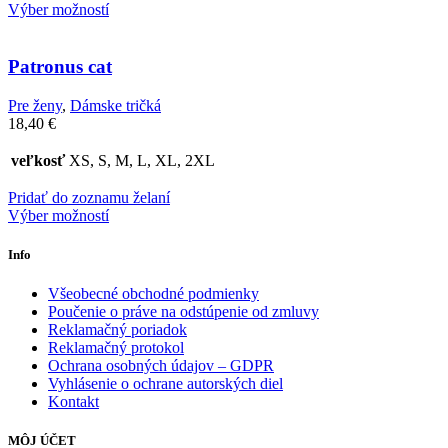
Výber možností
Patronus cat
Pre ženy
,
Dámske tričká
18,40
€
veľkosť
XS, S, M, L, XL, 2XL
Pridať do zoznamu želaní
Výber možností
Info
Všeobecné obchodné podmienky
Poučenie o práve na odstúpenie od zmluvy
Reklamačný poriadok
Reklamačný protokol
Ochrana osobných údajov – GDPR
Vyhlásenie o ochrane autorských diel
Kontakt
MÔJ ÚČET