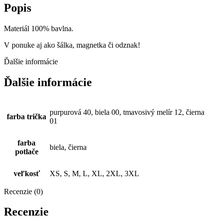
BY
Popis
AJ
YEBLO"
Materiál 100% bavlna.
V ponuke aj ako šálka, magnetka či odznak!
Ďalšie informácie
Ďalšie informácie
purpurová 40, biela 00, tmavosivý melír 12, čierna
farba trička
01
farba
biela, čierna
potlače
veľkosť
XS, S, M, L, XL, 2XL, 3XL
Recenzie (0)
Recenzie