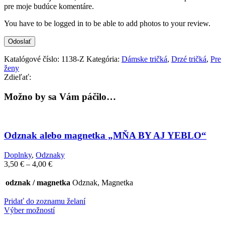
pre moje budúce komentáre.
You have to be logged in to be able to add photos to your review.
Katalógové číslo:
1138-Z
Kategória:
Dámske tričká
,
Drzé tričká
,
Pre
ženy
Zdieľať:
Možno by sa Vám páčilo…
Odznak alebo magnetka „MŇA BY AJ YEBLO“
Doplnky
,
Odznaky
Price
3,50
€
–
4,00
€
range:
3,50 €
odznak / magnetka
Odznak, Magnetka
through
4,00 €
Pridať do zoznamu želaní
Výber možností