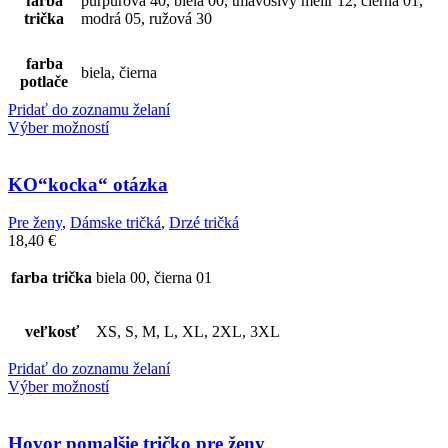
farba
purpurová 40, biela 00, tmavosivý melír 12, čierna 01,
trička
modrá 05, ružová 30
farba
biela, čierna
potlače
Pridať do zoznamu želaní
Výber možností
KO“kocka“ otázka
Pre ženy
,
Dámske tričká
,
Drzé tričká
18,40
€
farba trička
biela 00, čierna 01
veľkosť
XS, S, M, L, XL, 2XL, 3XL
Pridať do zoznamu želaní
Výber možností
Hovor pomalšie tričko pre ženy