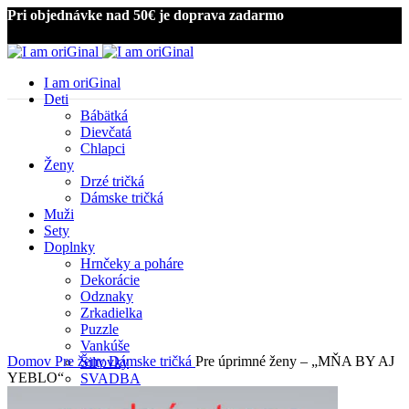
Pri objednávke nad 50€ je doprava zadarmo
I am oriGinal
Deti
Bábätká
Dievčatá
Chlapci
Ženy
Drzé tričká
Dámske tričká
Muži
Sety
Doplnky
Hrnčeky a poháre
Kliknite pre zväčšenie
Dekorácie
Odznaky
Zrkadielka
Puzzle
Vankúše
Domov
Pre ženy
Dámske tričká
Pre úprimné ženy – „MŇA BY AJ
Šiltovky
YEBLO“
SVADBA
Som diabetik