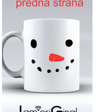
Som autista
NA ŽELANIE
Prihlásiť sa / Registrácia
Môj účet
Vytvoriť účet
Používateľské meno alebo e-mailová adresa
*
Heslo
*
Log in
Zabudnuté heslo
Zapamätať si ma
Vyhľadať
Wishlist
0
items
0,00
€
Menu
0
items
0,00
€