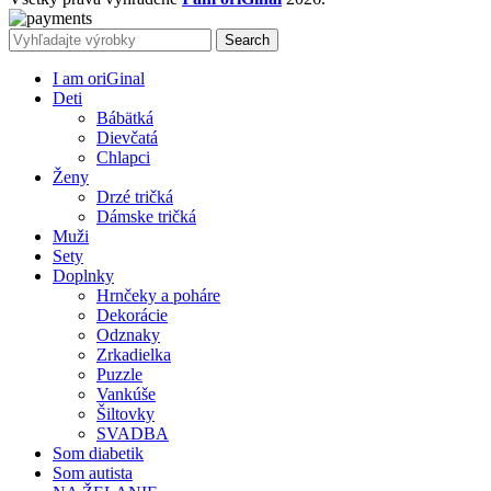
Search
I am oriGinal
Deti
Bábätká
Dievčatá
Chlapci
Ženy
Drzé tričká
Dámske tričká
Muži
Sety
Doplnky
Hrnčeky a poháre
Dekorácie
Odznaky
Zrkadielka
Puzzle
Vankúše
Šiltovky
SVADBA
Som diabetik
Som autista