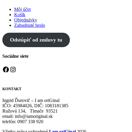
Môj účet
Košík
Objednávky
Zabudnuté heslo
Odstúpiť od zmluvy tu
Sociálne siete
Facebook
Instagram
KONTAKT
Ingrid Ďurovič – I am oriGinal
IČO: 45984026, DIČ: 1083181385
Ružová 134, Tlmače 93521
email: info@iamoriginal.sk
telefón: 0907 338 920
Všetky práva vyhradené
I am oriGinal
2026.