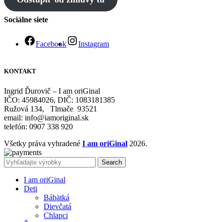
Sociálne siete
Facebook
Instagram
KONTAKT
Ingrid Ďurovič – I am oriGinal
IČO: 45984026, DIČ: 1083181385
Ružová 134, Tlmače 93521
email: info@iamoriginal.sk
telefón: 0907 338 920
Všetky práva vyhradené
I am oriGinal
2026.
Search
I am oriGinal
Deti
Bábätká
Dievčatá
Chlapci