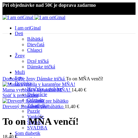
Pri objednávke nad 50€ je doprava zadarmo
I am oriGinal
Deti
Bábätká
Dievčatá
Chlapci
Ženy
Drzé tričká
Kliknite pre zväčšenie
Dámske tričká
Muži
Sety
Domov
Pre ženy
Dámske tričká
To on MŇA venčí!
Doplnky
Hrnčeky a poháre
Mama vyrobila v karanténe MŇA!
14,40
€
Dekorácie
Späť k produktom
Odznaky
Zrkadielka
Drevený fotorámik pre bábätko
11,40
€
Puzzle
Vankúše
To on MŇA venčí!
Šiltovky
SVADBA
Som diabetik
18,40
€