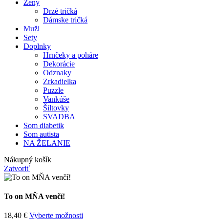
Ženy
Drzé tričká
Dámske tričká
Muži
Sety
Doplnky
Hrnčeky a poháre
Dekorácie
Odznaky
Zrkadielka
Puzzle
Vankúše
Šiltovky
SVADBA
Som diabetik
Som autista
NA ŽELANIE
Nákupný košík
Zatvoriť
To on MŇA venčí!
18,40
€
Vyberte možnosti