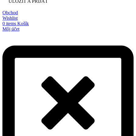
ULOŽIŤ A PRIJAŤ
Obchod
Wishlist
0
items
Košík
Môj účet