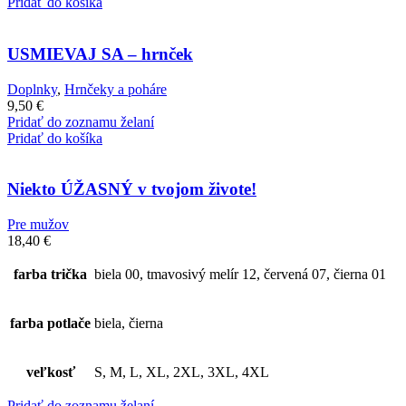
Pridať do košíka
USMIEVAJ SA – hrnček
Doplnky
,
Hrnčeky a poháre
9,50
€
Pridať do zoznamu želaní
Pridať do košíka
Niekto ÚŽASNÝ v tvojom živote!
Pre mužov
18,40
€
farba trička
biela 00, tmavosivý melír 12, červená 07, čierna 01
farba potlače
biela, čierna
veľkosť
S, M, L, XL, 2XL, 3XL, 4XL
Pridať do zoznamu želaní