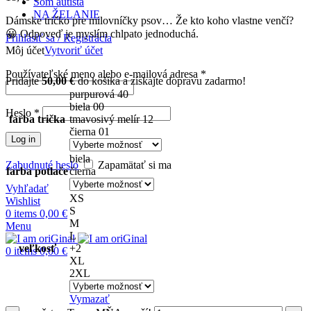
Som autista
NA ŽELANIE
Dámske tričko pre milovníčky psov… Že kto koho vlastne venčí?
😀 Odpoveď je myslím chlpato jednoduchá.
Prihlásiť sa / Registrácia
Môj účet
Vytvoriť účet
Používateľské meno alebo e-mailová adresa
*
Pridajte
50,00
€
do košíka a získajte dopravu zadarmo!
purpurová 40
biela 00
Heslo
*
farba trička
tmavosivý melír 12
čierna 01
Log in
biela
Zabudnuté heslo
Zapamätať si ma
farba potlače
čierna
Vyhľadať
XS
Wishlist
S
0
items
0,00
€
M
Menu
L
veľkosť
+2
0
items
0,00
€
XL
2XL
Vymazať