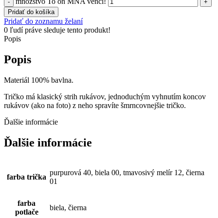
množstvo To on MŇA venčí!
Pridať do košíka
Pridať do zoznamu želaní
0
ľudí práve sleduje tento produkt!
Popis
Popis
Materiál 100% bavlna.
Tričko má klasický strih rukávov, jednoduchým vyhnutím koncov
rukávov (ako na foto) z neho spravíte šmrncovnejšie tričko.
Ďalšie informácie
Ďalšie informácie
purpurová 40, biela 00, tmavosivý melír 12, čierna
farba trička
01
farba
biela, čierna
potlače