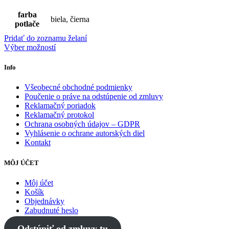
farba
biela, čierna
potlače
Pridať do zoznamu želaní
Výber možností
Info
Všeobecné obchodné podmienky
Poučenie o práve na odstúpenie od zmluvy
Reklamačný poriadok
Reklamačný protokol
Ochrana osobných údajov – GDPR
Vyhlásenie o ochrane autorských diel
Kontakt
MÔJ ÚČET
Môj účet
Košík
Objednávky
Zabudnuté heslo
Odstúpiť od zmluvy tu