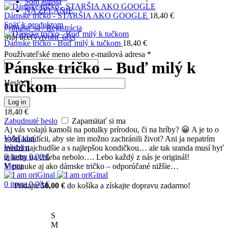
Som autista
NA ŽELANIE
Dámske tričko - STARŠIA AKO GOOGLE
18,40
€
Späť k produktom
Prihlásiť sa / Registrácia
Môj účet
Vytvoriť účet
Dámske tričko - Buď milý k tučkom
18,40
€
Používateľské meno alebo e-mailová adresa
*
Pánske tričko – Buď milý k
tučkom
Heslo
*
Log in
18,40
€
Zabudnuté heslo
Zapamätať si ma
Aj vás volajú kamoši na potulky prírodou, či na hríby? 😀 A je to o
Vyhľadať
vašej kondícii, aby ste im možno zachránili život? Ani ja nepatrím
Wishlist
medzi najchudšie a s najlepšou kondičkou… ale tak sranda musí byť
0
items
0,00
€
aj keby na chleba nebolo…. Lebo každý z nás je originál!
Menu
V ponuke aj ako dámske tričko – odporúčané nižšie…
0
items
0,00
€
Pridajte
50,00
€
do košíka a získajte dopravu zadarmo!
S
M