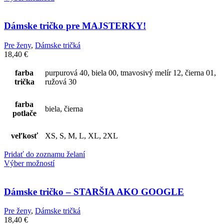
Dámske tričko pre MAJSTERKY!
Pre ženy
,
Dámske tričká
18,40
€
farba
purpurová 40, biela 00, tmavosivý melír 12, čierna 01,
trička
ružová 30
farba
biela, čierna
potlače
veľkosť
XS, S, M, L, XL, 2XL
Pridať do zoznamu želaní
Výber možností
Dámske tričko – STARŠIA AKO GOOGLE
Pre ženy
,
Dámske tričká
18,40
€