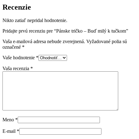
Recenzie
Nikto zatiaľ nepridal hodnotenie.
Pridajte prvú recenziu pre “Pánske tričko – Buď milý k tučkom”
Vaša e-mailová adresa nebude zverejnená.
Vyžadované polia sú
označené
*
Vaše hodnotenie
*
Vaša recenzia
*
Meno
*
E-mail
*