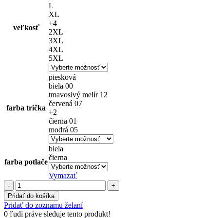
L
XL
+4
veľkosť
2XL
3XL
4XL
5XL
piesková
biela 00
tmavosivý melír 12
červená 07
farba trička
+2
čierna 01
modrá 05
biela
čierna
farba potlače
Vymazať
množstvo
Pánske
Pridať do košíka
tričko
Pridať do zoznamu želaní
-
0
ľudí práve sleduje tento produkt!