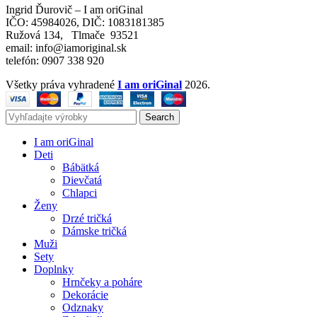
Ingrid Ďurovič – I am oriGinal
IČO: 45984026, DIČ: 1083181385
Ružová 134, Tlmače 93521
email: info@iamoriginal.sk
telefón: 0907 338 920
Všetky práva vyhradené
I am oriGinal
2026.
Search
I am oriGinal
Deti
Bábätká
Dievčatá
Chlapci
Ženy
Drzé tričká
Dámske tričká
Muži
Sety
Doplnky
Hrnčeky a poháre
Dekorácie
Odznaky