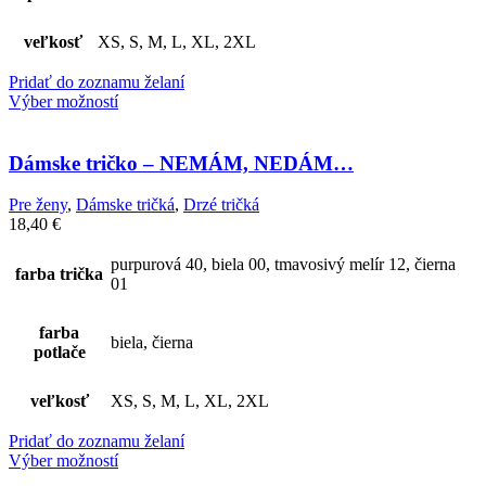
veľkosť
XS, S, M, L, XL, 2XL
Pridať do zoznamu želaní
Výber možností
Dámske tričko – NEMÁM, NEDÁM…
Pre ženy
,
Dámske tričká
,
Drzé tričká
18,40
€
purpurová 40, biela 00, tmavosivý melír 12, čierna
farba trička
01
farba
biela, čierna
potlače
veľkosť
XS, S, M, L, XL, 2XL
Pridať do zoznamu želaní
Výber možností