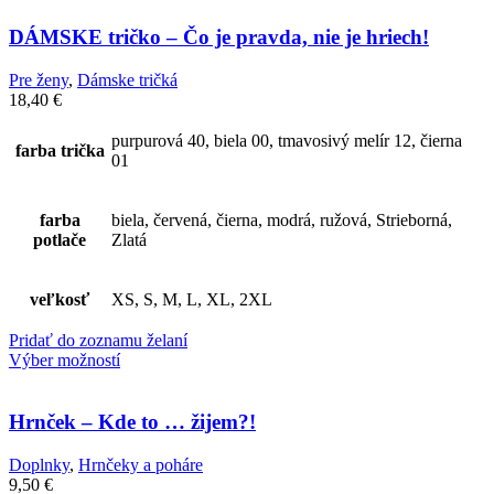
DÁMSKE tričko – Čo je pravda, nie je hriech!
Pre ženy
,
Dámske tričká
18,40
€
purpurová 40, biela 00, tmavosivý melír 12, čierna
farba trička
01
farba
biela, červená, čierna, modrá, ružová, Strieborná,
potlače
Zlatá
veľkosť
XS, S, M, L, XL, 2XL
Pridať do zoznamu želaní
Výber možností
Hrnček – Kde to … žijem?!
Doplnky
,
Hrnčeky a poháre
9,50
€