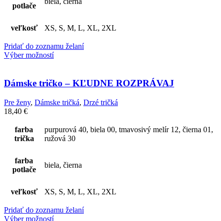
biela, čierna
potlače
veľkosť
XS, S, M, L, XL, 2XL
Pridať do zoznamu želaní
Výber možností
Dámske tričko – KĽUDNE ROZPRÁVAJ
Pre ženy
,
Dámske tričká
,
Drzé tričká
18,40
€
farba
purpurová 40, biela 00, tmavosivý melír 12, čierna 01,
trička
ružová 30
farba
biela, čierna
potlače
veľkosť
XS, S, M, L, XL, 2XL
Pridať do zoznamu želaní
Výber možností