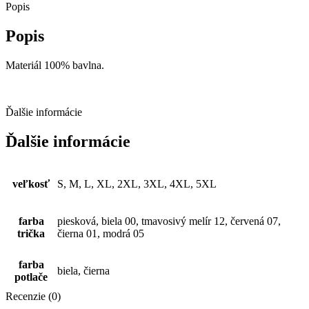
Buď
Popis
milý
k
Popis
tučkom
Materiál 100% bavlna.
Ďalšie informácie
Ďalšie informácie
veľkosť
S, M, L, XL, 2XL, 3XL, 4XL, 5XL
farba
piesková, biela 00, tmavosivý melír 12, červená 07,
trička
čierna 01, modrá 05
farba
biela, čierna
potlače
Recenzie (0)