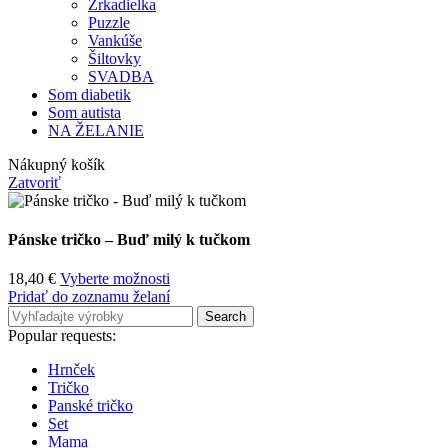
Zrkadielka
Puzzle
Vankúše
Šiltovky
SVADBA
Som diabetik
Som autista
NA ŽELANIE
Nákupný košík
Zatvoriť
Pánske tričko – Buď milý k tučkom
18,40
€
Vyberte možnosti
Pridať do zoznamu želaní
Search
Popular requests:
Hrnček
Tričko
Panské tričko
Set
Mama