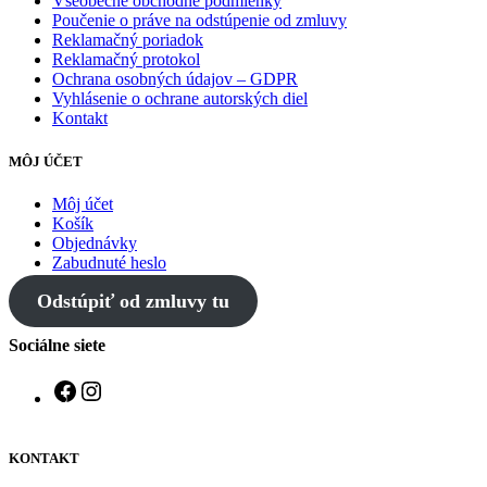
Všeobecné obchodné podmienky
Poučenie o práve na odstúpenie od zmluvy
Reklamačný poriadok
Reklamačný protokol
Ochrana osobných údajov – GDPR
Vyhlásenie o ochrane autorských diel
Kontakt
MÔJ ÚČET
Môj účet
Košík
Objednávky
Zabudnuté heslo
Odstúpiť od zmluvy tu
Sociálne siete
Facebook
Instagram
KONTAKT