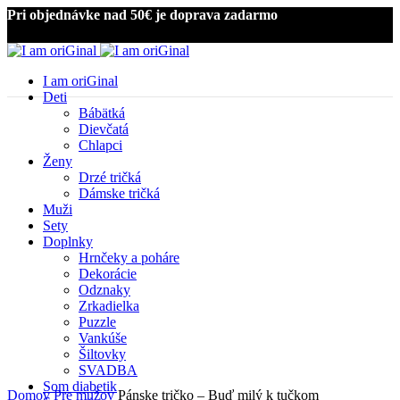
Pri objednávke nad 50€ je doprava zadarmo
I am oriGinal
Deti
Bábätká
Dievčatá
Chlapci
Ženy
Drzé tričká
Dámske tričká
Muži
Kliknite pre zväčšenie
Sety
Doplnky
Hrnčeky a poháre
Dekorácie
Odznaky
Zrkadielka
Puzzle
Vankúše
Šiltovky
SVADBA
Som diabetik
Domov
Pre mužov
Pánske tričko – Buď milý k tučkom