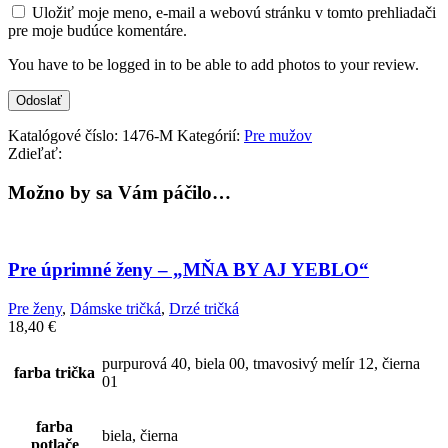
Uložiť moje meno, e-mail a webovú stránku v tomto prehliadači
pre moje budúce komentáre.
You have to be logged in to be able to add photos to your review.
Katalógové číslo:
1476-M
Kategórií:
Pre mužov
Zdieľať:
Možno by sa Vám páčilo…
Pre úprimné ženy – „MŇA BY AJ YEBLO“
Pre ženy
,
Dámske tričká
,
Drzé tričká
18,40
€
purpurová 40, biela 00, tmavosivý melír 12, čierna
farba trička
01
farba
biela, čierna
potlače